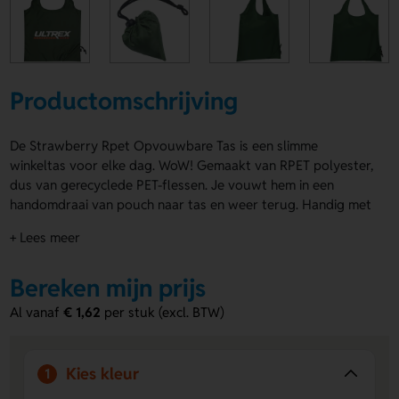
Productomschrijving
De Strawberry Rpet Opvouwbare Tas is een slimme
winkeltas voor elke dag. WoW! Gemaakt van RPET polyester,
dus van gerecyclede PET-flessen. Je vouwt hem in een
handomdraai van pouch naar tas en weer terug. Handig met
dubbele draaglus en royaal formaat van 42 x 38 cm
+ Lees meer
uitgeklapt. Verkrijgbaar in Groen, Wit, Rood, Blauw, Zwart en
Lichtblauw. De Strawberry Rpet Opvouwbare Tas laat je
Bereken mijn prijs
bedrukken op 1st side en 2nd side met je logo, naam of
eigen ontwerp. Bestel of vraag een prijs op.
Al vanaf
€ 1,62
per stuk (excl. BTW)
Voordelen van de Strawberry Rpet
Opvouwbare Tas
Kies kleur
1
Altijd compact mee te nemen
- Vouw de tas snel op tot