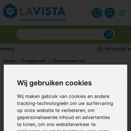
Persoonlijk advies
Home
Draagtassen
Opvouwbare tas
Opvouwbare Strawberry RPET Tas – Compact, Duurzaam
& Stijlvol
Wij gebruiken cookies
Opvouwbare Strawberry RPET
Wij maken gebruik van cookies en andere
Tas – Compact, Duurzaam &
tracking-technologieën om uw surfervaring
Stijlvol
op onze website te verbeteren, om
gepersonaliseerde inhoud en advertenties
Artikelnummer:
293765
te tonen, om ons websiteverkeer te