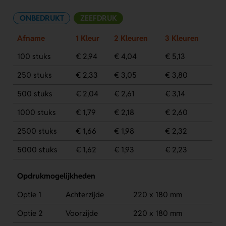
ONBEDRUKT
ZEEFDRUK
Afname
1 Kleur
2 Kleuren
3 Kleuren
100 stuks
€ 2,94
€ 4,04
€ 5,13
250 stuks
€ 2,33
€ 3,05
€ 3,80
500 stuks
€ 2,04
€ 2,61
€ 3,14
1000 stuks
€ 1,79
€ 2,18
€ 2,60
2500 stuks
€ 1,66
€ 1,98
€ 2,32
5000 stuks
€ 1,62
€ 1,93
€ 2,23
Opdrukmogelijkheden
Optie 1
Achterzijde
220 x 180 mm
Optie 2
Voorzijde
220 x 180 mm