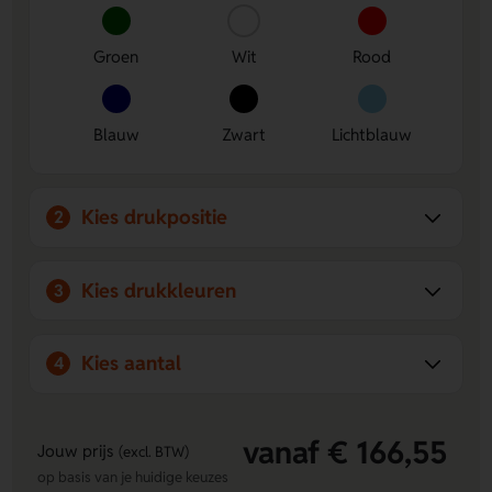
een pouch en neem hem makkelijk overal mee naartoe.
Ruimte voor een opvallende bedrukking
- Laat op 1st
Groen
Wit
Rood
side of 2nd side je logo, naam of eigen ontwerp
plaatsen.
Duurzaam en praktisch in gebruik
- Gemaakt van
gerecyclede PET-flessen en ideaal voor dagelijks
Blauw
Zwart
Lichtblauw
boodschappen doen.
Kies drukpositie
2
Kies drukkleuren
3
Kies aantal
4
vanaf € 166,55
Jouw prijs
(excl. BTW)
op basis van je huidige keuzes