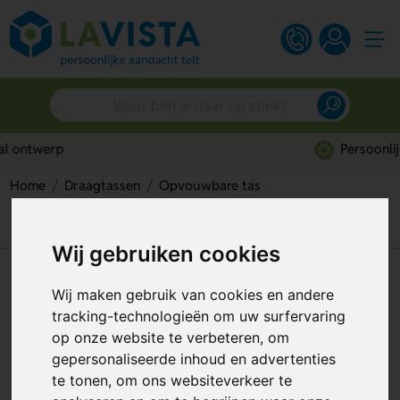
Persoonlijk advies
Home
Draagtassen
Opvouwbare tas
Dayfan Opvouwbare Tas – Compact, Handig & Altijd Mee
Te Nemen
Wij gebruiken cookies
Dayfan Opvouwbare Tas –
Wij maken gebruik van cookies en andere
Compact, Handig & Altijd Mee
tracking-technologieën om uw surfervaring
Te Nemen
op onze website te verbeteren, om
gepersonaliseerde inhoud en advertenties
Artikelnummer:
205568
te tonen, om ons websiteverkeer te