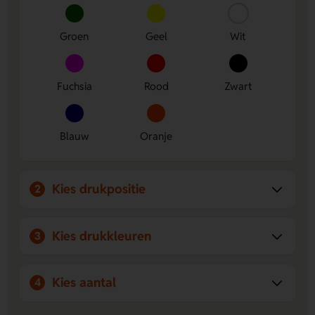
Keuze uit frisse kleuren
- Kies de kleur die past bij jouw
stijl of merk, zoals Groen, Geel of Fuchsia.
Groen
Geel
Wit
Fuchsia
Rood
Zwart
Blauw
Oranje
Kies drukpositie
2
Kies drukkleuren
3
Kies aantal
4