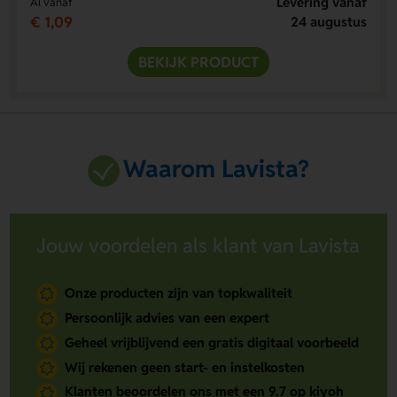
Levering vanaf
Al vanaf
€ 1,09
24 augustus
BEKIJK PRODUCT
Waarom Lavista?
Jouw voordelen als klant van Lavista
Onze producten zijn van topkwaliteit
Persoonlijk advies van een expert
Geheel vrijblijvend een gratis digitaal voorbeeld
Wij rekenen geen start- en instelkosten
Klanten beoordelen ons met een 9.7 op kiyoh