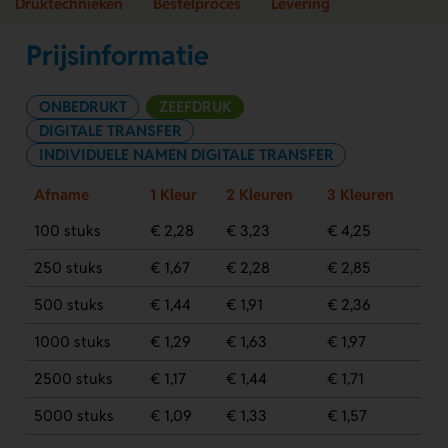
Druktechnieken
Bestelproces
Levering
Prijsinformatie
ONBEDRUKT
ZEEFDRUK
DIGITALE TRANSFER
INDIVIDUELE NAMEN DIGITALE TRANSFER
Afname
1 Kleur
2 Kleuren
3 Kleuren
100 stuks
€ 2,28
€ 3,23
€ 4,25
250 stuks
€ 1,67
€ 2,28
€ 2,85
500 stuks
€ 1,44
€ 1,91
€ 2,36
1000 stuks
€ 1,29
€ 1,63
€ 1,97
2500 stuks
€ 1,17
€ 1,44
€ 1,71
5000 stuks
€ 1,09
€ 1,33
€ 1,57