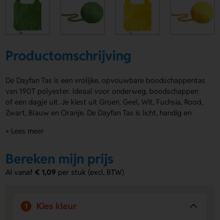
Productomschrijving
De Dayfan Tas is een vrolijke, opvouwbare boodschappentas
van 190T polyester. Ideaal voor onderweg, boodschappen
of een dagje uit. Je kiest uit Groen, Geel, Wit, Fuchsia, Rood,
Zwart, Blauw en Oranje. De Dayfan Tas is licht, handig en
makkelijk mee te nemen. Laat je logo, naam of eigen
+ Lees meer
ontwerp plaatsen op de Voorzijde of Achterzijde. Zo maak
je hem helemaal van jou. Bestel of vraag een prijs op.
Bereken mijn prijs
Voordelen van de Dayfan Tas
Al vanaf
€ 1,09
per stuk (excl. BTW)
Opvouwbaar en compact
- Neem hem makkelijk mee in
je tas, jaszak of auto.
Ruimte voor jouw ontwerp
- Laat een logo, naam of
Kies kleur
1
eigen ontwerp drukken op de Voorzijde of Achterzijde.