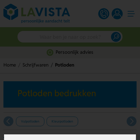
Persoonlijk advies
Home
Schrijfwaren
Potloden
Potloden bedrukken
Vulpotloden
Kleurpotloden
Filters