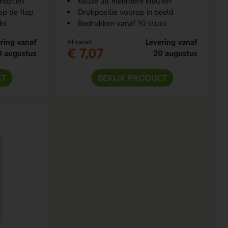
enopties
Keuze uit meerdere kleuren
op de flap
Drukpositie voorop in beeld
ks
Bedrukken vanaf 10 stuks
ring vanaf
Levering vanaf
Al vanaf
€ 7,07
0 augustus
20 augustus
CT
BEKIJK PRODUCT