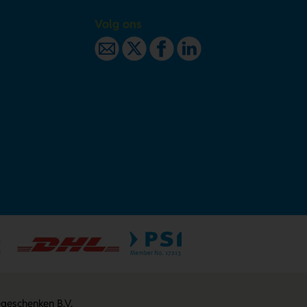
Volg ons
egeschenken B.V.