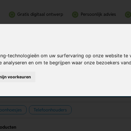
Gratis digitaal ontwerp
Persoonlijk advies
ing-technologieën om uw surfervaring op onze website te 
te analyseren en om te begrijpen waar onze bezoekers va
mijn voorkeuren
lefoonaccessoires bedrukk
foonhoesjes
Telefoonhouders
roducten