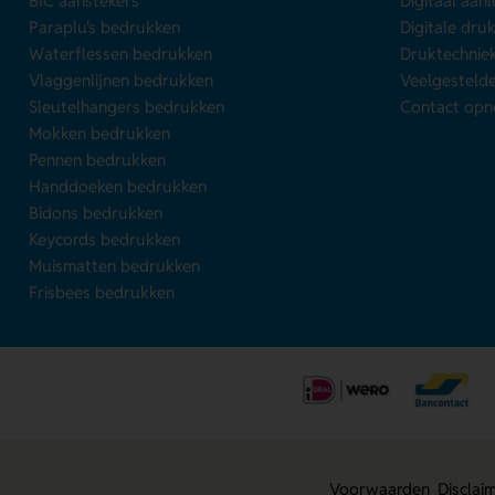
BIC aanstekers
Digitaal aan
Paraplu's bedrukken
Digitale dru
Waterflessen bedrukken
Druktechnie
Vlaggenlijnen bedrukken
Veelgesteld
Sleutelhangers bedrukken
Contact op
Mokken bedrukken
Pennen bedrukken
Handdoeken bedrukken
Bidons bedrukken
Keycords bedrukken
Muismatten bedrukken
Frisbees bedrukken
Voorwaarden
Disclai