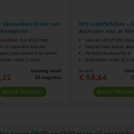
e: Opvouwbare Drone voor
NFC Lezer/Schrijver – 
phoneplezier
Accessoire voor Je Tel
uwbaar, dus altijd mee!
Lees én schrijf NFC-tags
e uit meerdere kleuren
Kleuren naar keuze, dire
act, snel overal in te zetten
Perfecte drukpositie ✔
ukken vanaf 3 stuks
Bedrukken vanaf 10 stu
Levering vanaf
Leve
Al vanaf
,22
€ 58,64
20 augustus
1
BEKIJK PRODUCT
BEKIJK PRODU
ag tussen 08:30 en 17:30 staan wij voor je kla