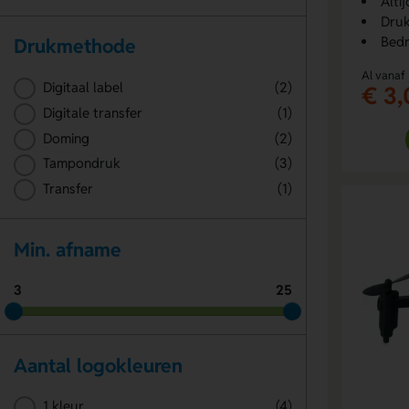
Alti
Druk
Bedr
Drukmethode
Al vanaf
Digitaal label
(2)
€ 3,
Digitale transfer
(1)
Doming
(2)
Tampondruk
(3)
Transfer
(1)
Min. afname
3
25
Aantal logokleuren
1 kleur
(4)