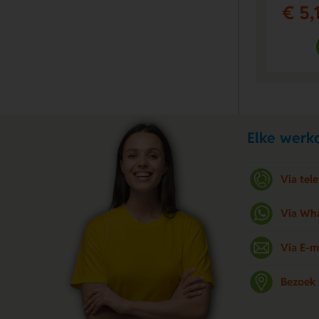
€ 5,
Elke werkd
Via tel
Via Wh
Via E-m
Bezoek