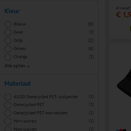
Al vanaf
Kleur
€ 1,
Blauw
(6)
Geel
(1)
Grijs
(2)
Groen
(4)
Oranje
(1)
Materiaal
600D Gerecycled PET- polyester
(1)
Gerecycled PET
(1)
Gerecycled PET non-woven
(1)
Non woven
(1)
Non-woven
(1)