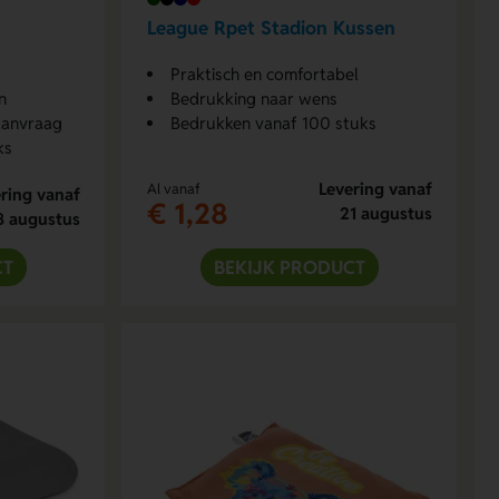
League Rpet Stadion Kussen
Praktisch en comfortabel
n
Bedrukking naar wens
aanvraag
Bedrukken vanaf 100 stuks
ks
Levering vanaf
Al vanaf
ring vanaf
€ 1,28
21 augustus
8 augustus
CT
BEKIJK PRODUCT