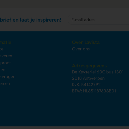
brief en laat je inspireren!
matie
Over Lavista
ce
Over ons
leveren
kproef
Adresgegevens
ken
De Keyserlei 60C bus 1301
e vragen
2018 Antwerpen
nemen
KvK: 54142792
BTW: NL851187638B01