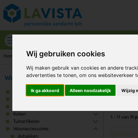
Alle categorieën
Wij gebruiken cookies
Home
Woonaccessoires
Kussens
Wij maken gebruik van cookies en andere track
advertenties te tonen, om ons websiteverkeer 
Wonen & Lifestyle
Ku
Ik ga akkoord
Alleen noodzakelijk
Wijzig 
Borrelen
Flesopeners
Keukenartikelen
Koken
1 - 11 van
11 
Tuinartikelen
Woonaccessoires
Asbakken