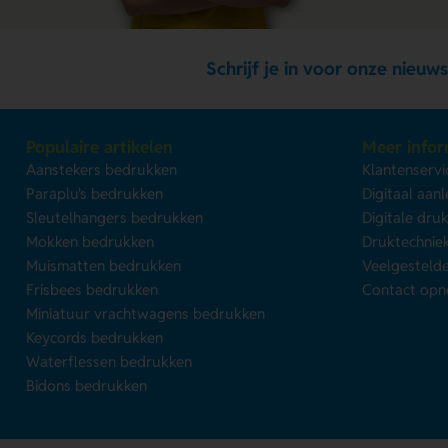
Schrijf je in voor onze nieuws
Populaire artikelen
Meer infor
Aanstekers bedrukken
Klantenservi
Paraplu's bedrukken
Digitaal aan
Sleutelhangers bedrukken
Digitale dru
Mokken bedrukken
Druktechnie
Muismatten bedrukken
Veelgesteld
Frisbees bedrukken
Contact op
Miniatuur vrachtwagens bedrukken
Keycords bedrukken
Waterflessen bedrukken
Bidons bedrukken