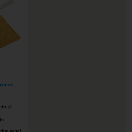
erende
edrukt
uks
ring vanaf