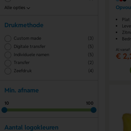
Opvou
Plat
Drukmethode
Leve
Zitm
Custom made
(3)
Bedr
Digitale transfer
(5)
Al vanaf
€ 2,
Individuele namen
(5)
Transfer
(2)
Zeefdruk
(4)
Min. afname
10
100
Aantal logokleuren