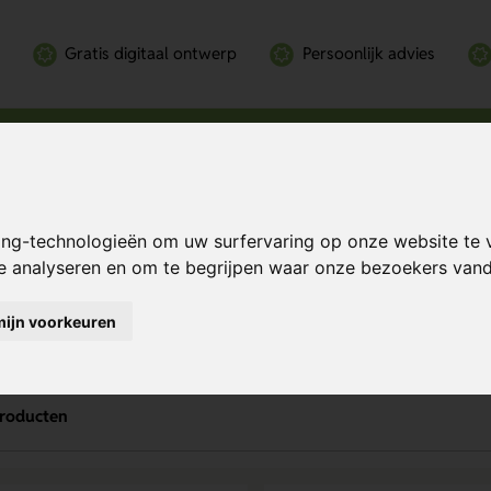
Gratis digitaal ontwerp
Persoonlijk advies
ing-technologieën om uw surfervaring op onze website te 
te analyseren en om te begrijpen waar onze bezoekers va
ssens bedrukken
mijn voorkeuren
producten