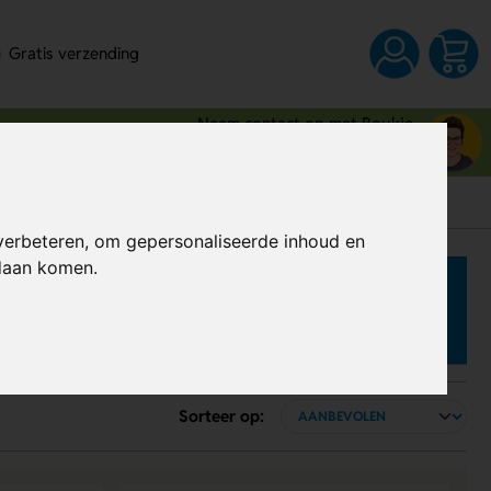
Gratis verzending
Neem contact op met Boukje
03 80 83 28 6
verbeteren, om gepersonaliseerde inhoud en
ndaan komen.
Sorteer op: