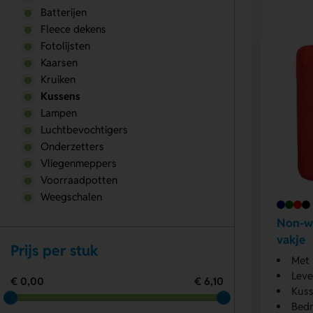
Batterijen
Fleece dekens
Fotolijsten
Kaarsen
Kruiken
Kussens
Lampen
Luchtbevochtigers
Onderzetters
Vliegenmeppers
Voorraadpotten
Weegschalen
Non-w
vakje
Prijs per stuk
Met 
Leve
€ 0,00
€ 6,10
Kuss
Bedr