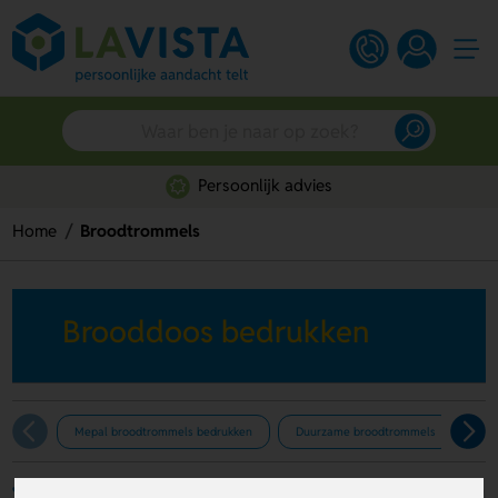
Persoonlijk advies
Home
Broodtrommels
Brooddoos bedrukken
Mepal broodtrommels bedrukken
Duurzame broodtrommels
Filters