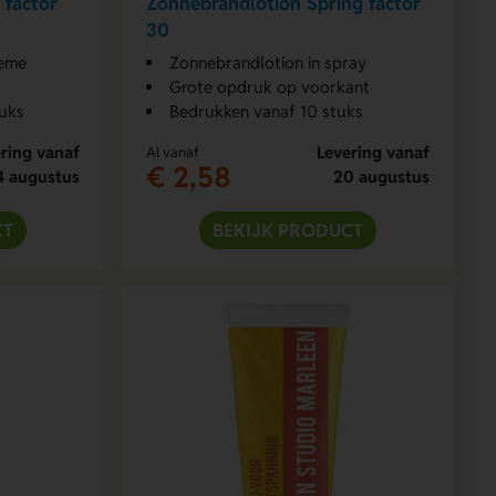
 factor
Zonnebrandlotion Spring factor
30
reme
Zonnebrandlotion in spray
Grote opdruk op voorkant
uks
Bedrukken vanaf 10 stuks
ring vanaf
Levering vanaf
Al vanaf
€ 2,58
4 augustus
20 augustus
CT
BEKIJK PRODUCT