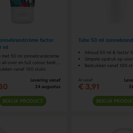
onnebrandcrème factor
Tube 50 ml zonnebran
0 ml
Inhoud 50 ml & factor 
 met 50 ml zonnebrandcrème
Simpele opdruk op voo
all-over en full colour bedrukt
Bedrukken vanaf 100 st
ukken vanaf 100 stuks
Levering vanaf
Leve
Al vanaf
,80
€ 3,91
24 augustus
2
BEKIJK PRODUCT
BEKIJK PRODU