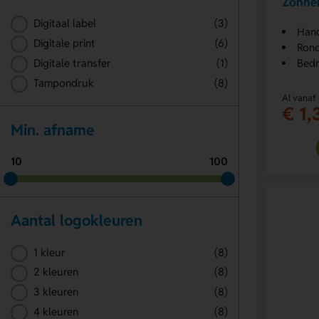
Zonne
Digitaal label
(3)
Han
Digitale print
(6)
Rond
Digitale transfer
(1)
Bedr
Tampondruk
(8)
Al vanaf
€ 1,
Min. afname
10
100
Aantal logokleuren
1 kleur
(8)
2 kleuren
(8)
3 kleuren
(8)
4 kleuren
(8)