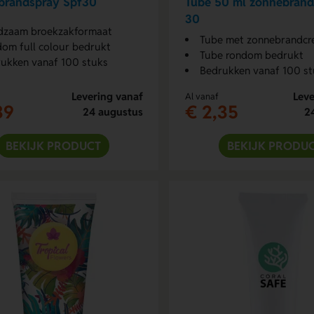
brandspray Spf30
Tube 50 ml zonnebrand
30
dzaam broekzakformaat
Tube met zonnebrandc
om full colour bedrukt
Tube rondom bedrukt
ukken vanaf 100 stuks
Bedrukken vanaf 100 st
Levering vanaf
Leve
Al vanaf
39
€ 2,35
24 augustus
2
BEKIJK PRODUCT
BEKIJK PRODU