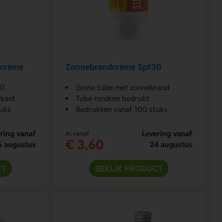
dcrème
Zonnebrandcrème Spf30
50
Grote tube met zonnebrand
rkant
Tube rondom bedrukt
uks
Bedrukken vanaf 100 stuks
ring vanaf
Levering vanaf
Al vanaf
€ 3,60
6 augustus
24 augustus
CT
BEKIJK PRODUCT