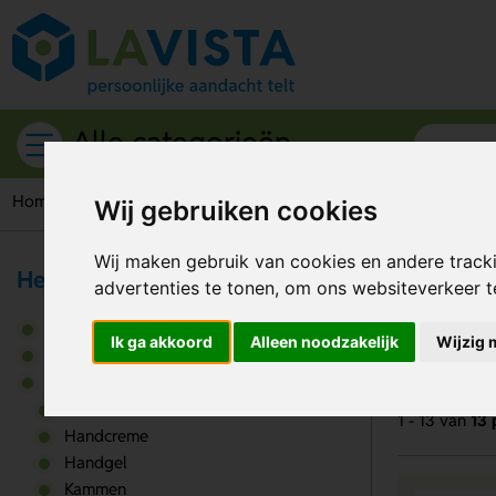
Alle categorieën
Home
Persoonlijke verzorging
Zonnebrandcreme
Wij gebruiken cookies
Wij maken gebruik van cookies en andere track
Health & Wellness
advertenties te tonen, om ons websiteverkeer 
Zo
Badproducten
Ik ga akkoord
Alleen noodzakelijk
Wijzig 
Gezondheidsartikelen
Persoonlijke verzorging
Aftersun
1 - 13 van
13 
Handcreme
Handgel
Kammen