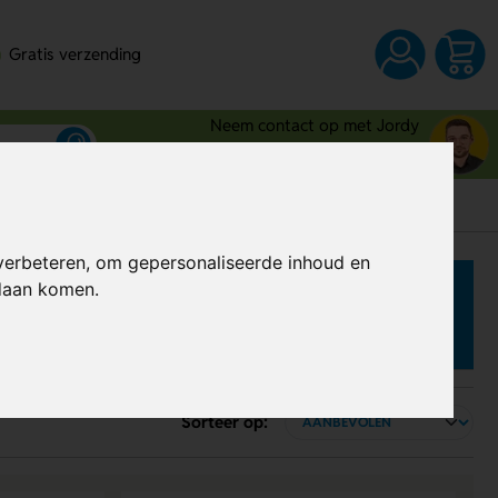
Gratis verzending
Neem contact op met Jordy
03 80 83 28 6
verbeteren, om gepersonaliseerde inhoud en
ndaan komen.
Sorteer op: