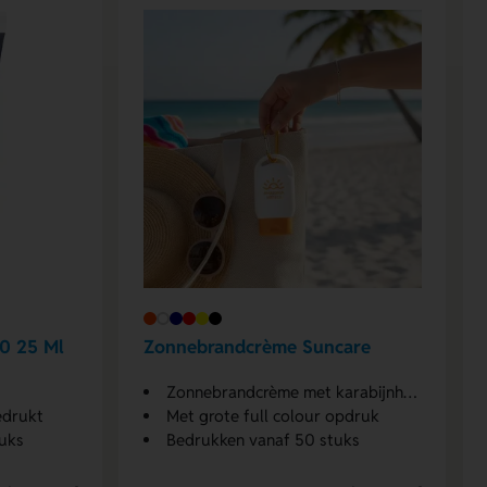
0 25 Ml
Zonnebrandcrème Suncare
0
Zonnebrandcrème met karabijnhaak
edrukt
Met grote full colour opdruk
uks
Bedrukken vanaf 50 stuks