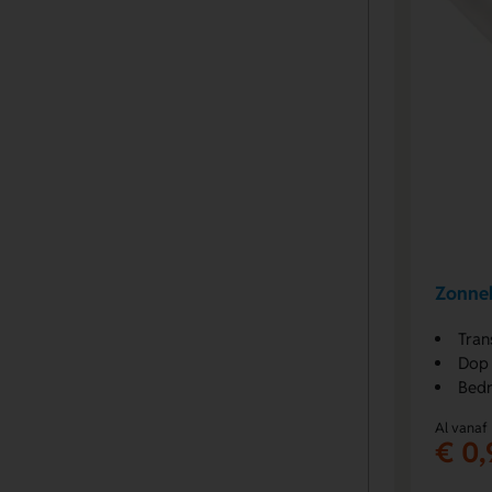
Zonneb
Tran
Dop 
Bedr
Al vanaf
€ 0,