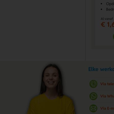
Opdr
Bedr
Al vanaf
€ 1,
Elke werkd
Via tel
Via Wh
Via E-m