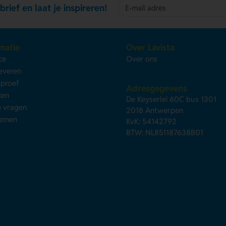
brief en laat je inspireren!
matie
Over Lavista
ce
Over ons
leveren
kproef
Adresgegevens
ken
De Keyserlei 60C bus 1301
e vragen
2018 Antwerpen
nemen
KvK: 54142792
BTW: NL851187638B01