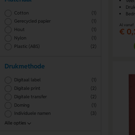
Veel
Druk
Cotton
(1)
Bedr
Gerecycled papier
(1)
Al vanaf
€ 0,
Hout
(1)
Nylon
(1)
Plastic (ABS)
(2)
Drukmethode
Digitaal label
(1)
Digitale print
(2)
Digitale transfer
(2)
Doming
(1)
Individuele namen
(3)