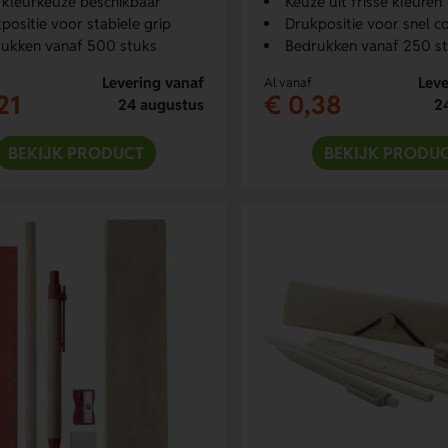
 kleurkeuze beschikbaar
Keuze uit frisse kleuren
positie voor stabiele grip
Drukpositie voor snel c
ukken vanaf 500 stuks
Bedrukken vanaf 250 s
Levering vanaf
Leve
Al vanaf
21
€ 0,38
24 augustus
2
BEKIJK PRODUCT
BEKIJK PRODU