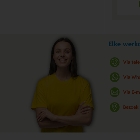
Elke werkd
Via tel
Via Wh
Via E-m
Bezoek