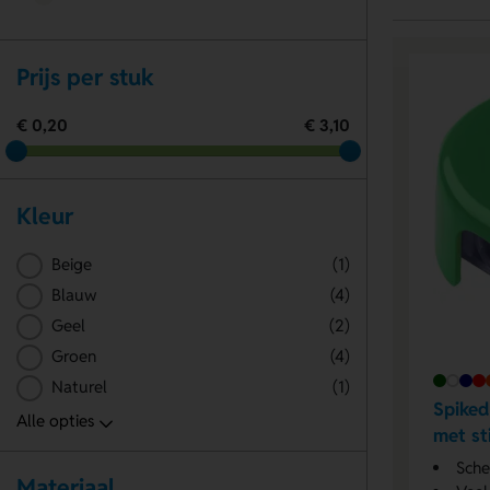
Prijs per stuk
€ 0,20
€ 3,10
Kleur
Beige
(1)
Blauw
(4)
Geel
(2)
Groen
(4)
Naturel
(1)
Spiked
met sti
Sche
Materiaal