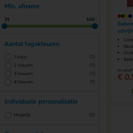
Min. afname
25
500
Gabon
schrij
burea
Comp
Aantal logokleuren
Keuz
Druk
1 kleur
(7)
Bedr
2 kleuren
(7)
Al vanaf
3 kleuren
(7)
€ 0,
4 kleuren
(7)
Individuele personalisatie
Mogelijk
(3)