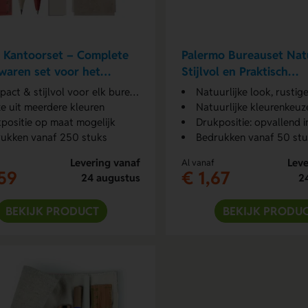
 Kantoorset – Complete
Palermo Bureauset Natu
fwaren set voor het
Stijlvol en Praktisch
u
Schrijfwaren Set
act & stijlvol voor elk bureau
Natuurlijke look, rusti
e uit meerdere kleuren
Natuurlijke kleurenkeuze b
positie op maat mogelijk
Drukpositie: opvallend i
ukken vanaf 250 stuks
Bedrukken vanaf 50 st
Levering vanaf
Leve
Al vanaf
59
€ 1,67
24 augustus
2
BEKIJK PRODUCT
BEKIJK PRODU