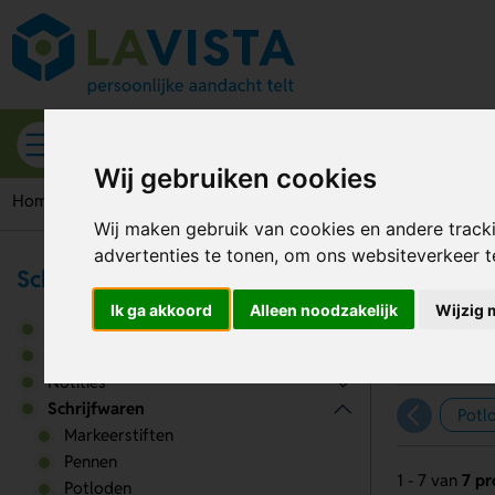
Alle categorieën
Wij gebruiken cookies
Home
Schrijfwaren
Wij maken gebruik van cookies en andere track
advertenties te tonen, om ons websiteverkeer 
Schrijfwaren & Kantoor
Sc
Ik ga akkoord
Alleen noodzakelijk
Wijzig 
Bureau accessoires
Kantoorartikelen
Notities
Schrijfwaren
Potl
Markeerstiften
Pennen
1 - 7 van
7 p
Potloden