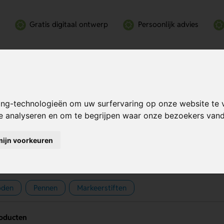
Gratis digitaal ontwerp
Persoonlijk advies
ing-technologieën om uw surfervaring op onze website te 
te analyseren en om te begrijpen waar onze bezoekers va
hrijfwaren bedrukken
mijn voorkeuren
oden
Pennen
Markeerstiften
roducten