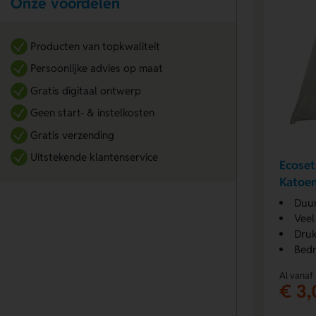
Onze voordelen
Producten van topkwaliteit
Persoonlijke advies op maat
Gratis digitaal ontwerp
Geen start- & instelkosten
Gratis verzending
Uitstekende klantenservice
Ecoset
Katoe
Duur
Veel
Druk
Bedr
Al vanaf
€ 3,