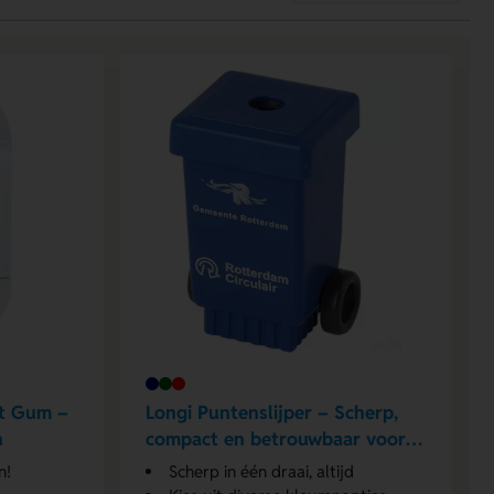
et Gum –
Longi Puntenslijper – Scherp,
n
compact en betrouwbaar voor
elke schrijftaak
n!
Scherp in één draai, altijd