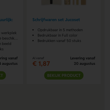
urlijk:
Schrijfwaren set Jucoset
Opdrukbaar in 5 methoden
ge werkplek
Bedrukbaar in Full color
eschikbaar
Bedrukken vanaf 50 stuks
n beeld
uks
ring vanaf
Levering vanaf
Al vanaf
€ 1,87
4 augustus
20 augustus
CT
BEKIJK PRODUCT