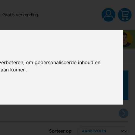
Gratis verzending
Neem contact op met Wesley
03 80 83 28 6
verbeteren, om gepersonaliseerde inhoud en
ndaan komen.
Sorteer op: