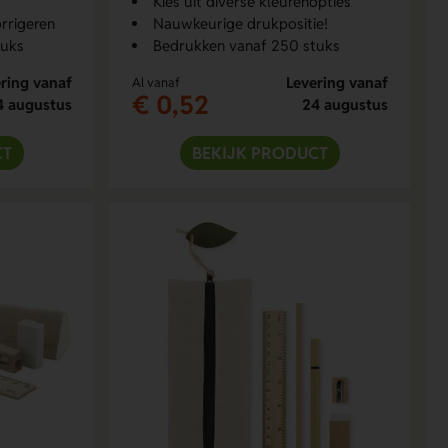
Kies uit diverse kleurenopties
orrigeren
Nauwkeurige drukpositie!
tuks
Bedrukken vanaf 250 stuks
ring vanaf
Levering vanaf
Al vanaf
€ 0,52
4 augustus
24 augustus
CT
BEKIJK PRODUCT