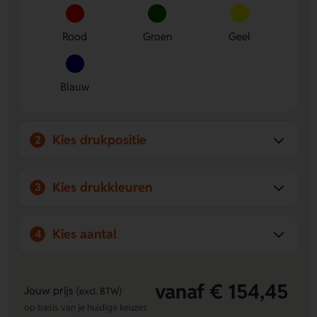
zichtbaarheid.
Duurzame uitstraling
De balpen van gerecycled papier
geeft de set een bewuste en praktische look.
Rood
Groen
Geel
Blauw
Kies drukpositie
2
Kies drukkleuren
3
Kies aantal
4
vanaf € 154,45
Jouw prijs
(excl. BTW)
op basis van je huidige keuzes