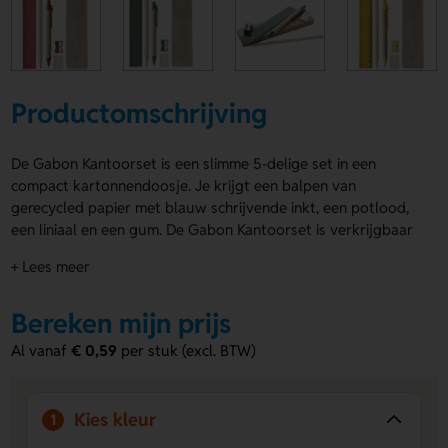
Productomschrijving
De Gabon Kantoorset is een slimme 5-delige set in een
compact kartonnendoosje. Je krijgt een balpen van
gerecycled papier met blauw schrijvende inkt, een potlood,
een liniaal en een gum. De Gabon Kantoorset is verkrijgbaar
in rood, groen, geel en blauw. Laat je logo, naam of eigen
+ Lees meer
ontwerp plaatsen op doos, rechtshandig, linkshandig of op
het potloodvat - rechtshandig. Bestel of vraag een prijs op.
Bereken mijn prijs
Voordelen van de Gabon Kantoorset
Al vanaf
€ 0,59
per stuk (excl. BTW)
Handig en compleet
Alles zit in één set, dus je hebt
direct de basics bij de hand.
Opvallende personalisatie
Laat een logo, naam of eigen
Kies kleur
1
ontwerp drukken op meerdere drukposities voor extra