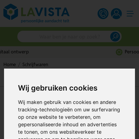
Persoonlijk advies
Home
Schrijfwaren
Gabon Kantoorset – Complete schrijfwaren set voor het
bureau
Wij gebruiken cookies
Gabon Kantoorset – Complete
Wij maken gebruik van cookies en andere
schrijfwaren set voor het
tracking-technologieën om uw surfervaring
bureau
op onze website te verbeteren, om
gepersonaliseerde inhoud en advertenties
Artikelnummer:
128470
te tonen, om ons websiteverkeer te