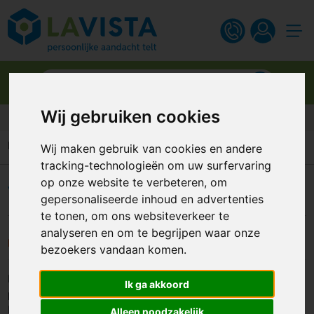
Wij gebruiken cookies
Gratis digitaal ontwerp
Home
FAQ
Wij maken gebruik van cookies en andere
tracking-technologieën om uw surfervaring
op onze website te verbeteren, om
Veel gestelde vragen
gepersonaliseerde inhoud en advertenties
te tonen, om ons websiteverkeer te
analyseren en om te begrijpen waar onze
Kan ik ook onbedrukte artikelen bestellen?
bezoekers vandaan komen.
Het is mogelijk om onbedrukte artikelen te bestellen. De
Ik ga akkoord
prijzen staan in de meeste gevallen vermeld bij de artikelen.
Is dit niet het geval, dan maken wij een passende offerte.
Alleen noodzakelijk