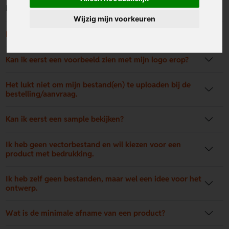
Neem contact op voor de mogelijkheden.
Wijzig mijn voorkeuren
Hoe moet ik mijn opdruk aanleveren?
Kan ik eerst een voorbeeld zien met mijn logo erop?
Het lukt niet om mijn bestand(en) te uploaden bij de
bestelling/aanvraag.
Kan ik eerst een sample bekijken?
Ik heb geen vectorbestand en wil kiezen voor een
product met bedrukking.
Ik heb zelf geen bestanden, maar wel een idee voor het
ontwerp.
Wat is de minimale afname van een product?