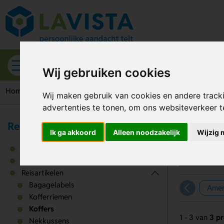
Alle categorieën
Wij gebruiken cookies
Home
Reisartikelen
Koffers
Wij maken gebruik van cookies en andere track
advertenties te tonen, om ons websiteverkeer 
Reizen & Onderweg
Ko
Ik ga akkoord
Alleen noodzakelijk
Wijzig 
Auto accessoires
Fietsaccessoires
Reisartikelen
Bagagelabels
Amer
Kofferriemen
Koffers
1 - 3 van
3 p
Nekkussens