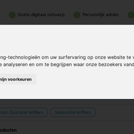
Gratis digitaal ontwerp
Persoonlijk advies
ing-technologieën om uw surfervaring op onze website te 
te analyseren en om te begrijpen waar onze bezoekers va
ffers bedrukken
mijn voorkeuren
ican Tourister koffers
Samsonite koffers
roducten