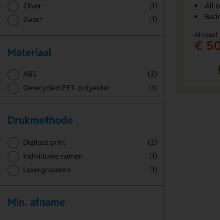
All 
Zilver
(1)
Bedr
Zwart
(1)
Al vanaf
€ 5
Materiaal
ABS
(2)
Gerecycled PET- polyester
(1)
Drukmethode
Digitale print
(2)
Individuele namen
(1)
Lasergraveren
(1)
Min. afname