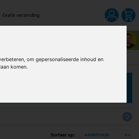
Gratis verzending
Neem contact op met Jordy
03 80 83 28 6
verbeteren, om gepersonaliseerde inhoud en
ndaan komen.
Sorteer op: