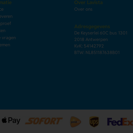
matie
Over Lavista
ce
Over ons
leveren
kproef
Adresgegevens
ken
De Keyserlei 60C bus 1301
e vragen
2018 Antwerpen
nemen
KvK: 54142792
BTW: NL851187638B01