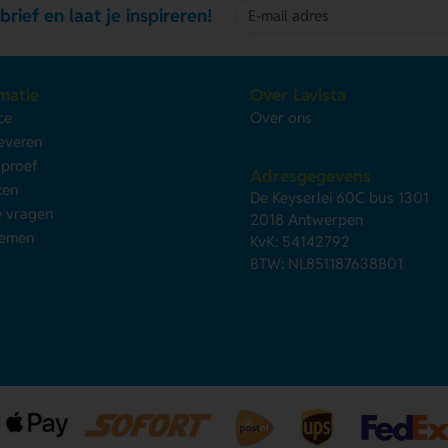
brief en laat je inspireren!
matie
Over Lavista
ce
Over ons
leveren
kproef
Adresgegevens
ken
De Keyserlei 60C bus 1301
e vragen
2018 Antwerpen
nemen
KvK: 54142792
BTW: NL851187638B01