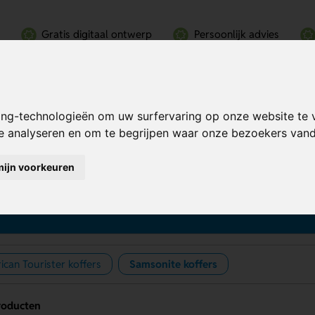
Gratis digitaal ontwerp
Persoonlijk advies
ing-technologieën om uw surfervaring op onze website te 
te analyseren en om te begrijpen waar onze bezoekers va
mijn voorkeuren
msonite koffers bedrukken
ican Tourister koffers
Samsonite koffers
roducten