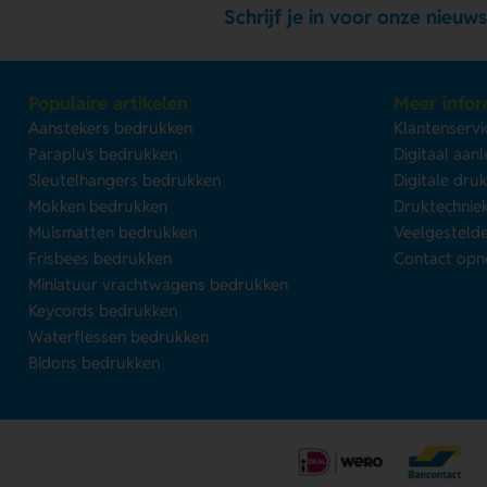
Schrijf je in voor onze nieuws
Populaire artikelen
Meer infor
Aanstekers bedrukken
Klantenservi
Paraplu's bedrukken
Digitaal aan
Sleutelhangers bedrukken
Digitale dru
Mokken bedrukken
Druktechnie
Muismatten bedrukken
Veelgesteld
Frisbees bedrukken
Contact op
Miniatuur vrachtwagens bedrukken
Keycords bedrukken
Waterflessen bedrukken
Bidons bedrukken