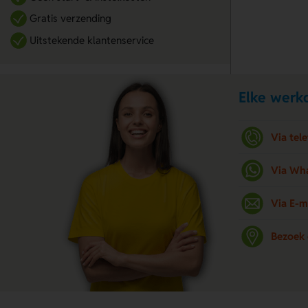
Gratis verzending
Uitstekende klantenservice
Elke werkd
Via tel
Via Wh
Via E-m
Bezoek