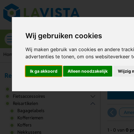
Wij gebruiken cookies
Alle categorieën
Wij maken gebruik van cookies en andere track
Home
Reisartikelen
Koffers
Samsonite koffers
advertenties te tonen, om ons websiteverkeer 
Ik ga akkoord
Alleen noodzakelijk
Wijzig 
Reisartikelen
Sa
Auto accessoires
Fietsaccessoires
Reisartikelen
Bagagelabels
Amer
Kofferriemen
Koffers
1 - 0 van
0 p
Nekkussens