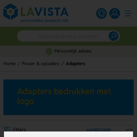
Persoonlijk advies
Home
Power & opladers
Adapters
Adapters bedrukken met
logo
Filters