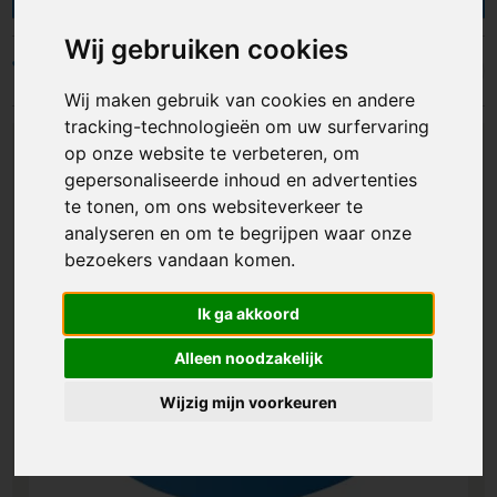
bedrukken met jouw logo, naam, foto of eigen
ontwerp. Ideaal voor op kantoor en school, maar
Wij gebruiken cookies
evengoed perfect als promotiemateriaal,
Filters
relatiegeschenk of geschenkartikel. Zo kleeft
Wij maken gebruik van cookies en andere
jouw reclame straks op koelkasten, radiatoren of
tracking-technologieën om uw surfervaring
magneetborden en wordt ze dagelijks gezien.
op onze website te verbeteren, om
Bestel al vanaf 10 stuks, geniet van snelle
gepersonaliseerde inhoud en advertenties
levering en ontdek ons uitgebreid assortiment.
te tonen, om ons websiteverkeer te
analyseren en om te begrijpen waar onze
bezoekers vandaan komen.
Ik ga akkoord
Alleen noodzakelijk
Wijzig mijn voorkeuren