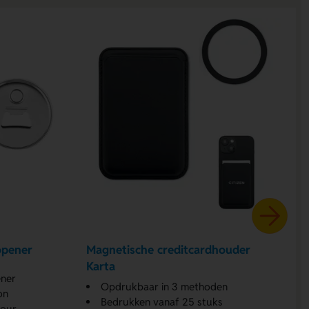
opener
Magnetische creditcardhouder
Karta
ener
Opdrukbaar in 3 methoden
on
Bedrukken vanaf 25 stuks
lour