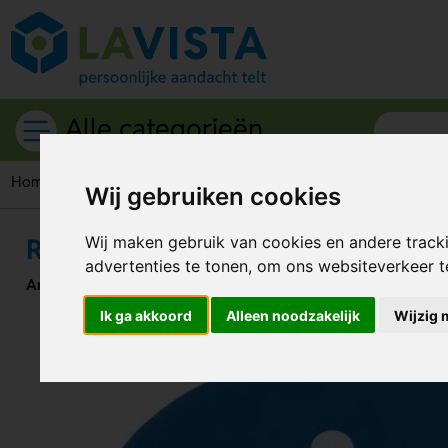
Alle categorieën
Home
Kantoorartikelen
Magneten
Ronde magneet (Ø 4
Wij gebruiken cookies
Ronde magneet (Ø 40 mm)
Wij maken gebruik van cookies en andere track
advertenties te tonen, om ons websiteverkeer 
Artikelnummer:
45078
Ik ga akkoord
Alleen noodzakelijk
Wijzig 