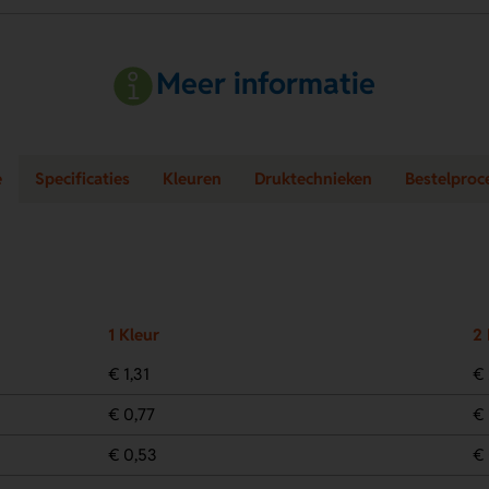
Meer informatie
e
Specificaties
Kleuren
Druktechnieken
Bestelproc
1 Kleur
2 
€ 1,31
€ 
€ 0,77
€ 
€ 0,53
€ 