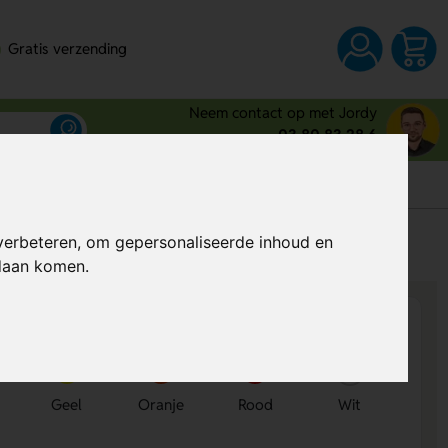
Gratis verzending
Neem contact op met Jordy
03 80 83 28 6
s
verbeteren, om gepersonaliseerde inhoud en
Al vanaf
€ 0,33
per stuk (excl. BTW)
ndaan komen.
Geel
Oranje
Rood
Wit