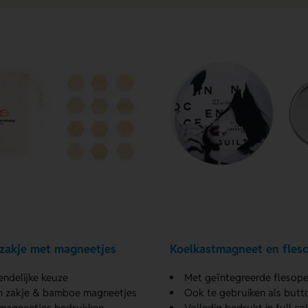
zakje met magneetjes
Koelkastmagneet en fles
iendelijke keuze
Met geïntegreerde flesop
n zakje & bamboe magneetjes
Ook te gebruiken als butt
 magneetjes bedrukken
Volledig bedrukt in full co