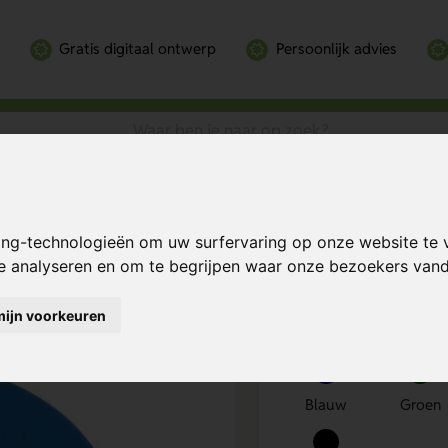
Gratis digitaal ontwerp
Persoonlijk advies
0 mm)
Bereken mijn prij
ing-technologieën om uw surfervaring op onze website te 
te analyseren en om te begrijpen waar onze bezoekers va
mijn voorkeuren
Kies kleur
1
Blauw
Groen