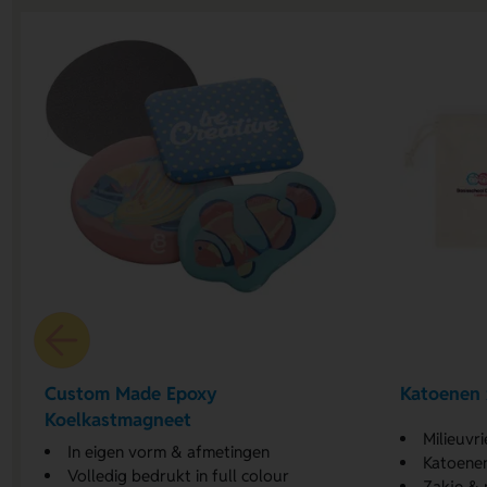
Custom Made Epoxy
Katoenen 
Koelkastmagneet
Milieuvr
In eigen vorm & afmetingen
Katoene
Volledig bedrukt in full colour
Zakje &