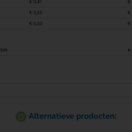
€ 0,41
€ 
€ 0,35
€ 
€ 0,33
€ 
ijde
ø
.
Alternatieve producten: