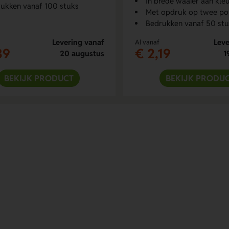
In brede waaier aan kle
ukken vanaf 100 stuks
Met opdruk op twee pos
Bedrukken vanaf 50 st
Levering vanaf
Leve
Al vanaf
39
€ 2,19
20 augustus
1
BEKIJK PRODUCT
BEKIJK PRODU