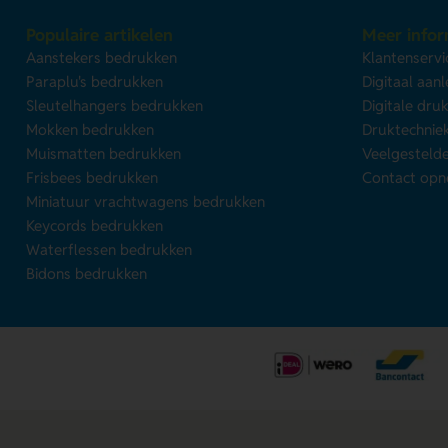
Populaire artikelen
Meer infor
Aanstekers bedrukken
Klantenservi
Paraplu's bedrukken
Digitaal aan
Sleutelhangers bedrukken
Digitale dru
Mokken bedrukken
Druktechnie
Muismatten bedrukken
Veelgesteld
Frisbees bedrukken
Contact op
Miniatuur vrachtwagens bedrukken
Keycords bedrukken
Waterflessen bedrukken
Bidons bedrukken