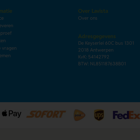
matie
Over Lavista
ce
Over ons
leveren
kproef
Adresgegevens
ken
De Keyserlei 60C bus 1301
e vragen
2018 Antwerpen
nemen
KvK: 54142792
BTW: NL851187638B01