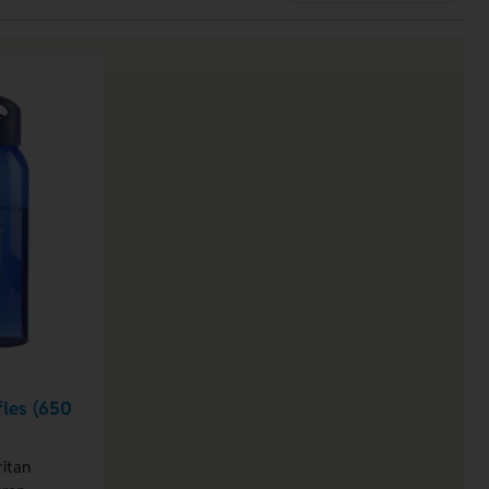
fles (650
ritan