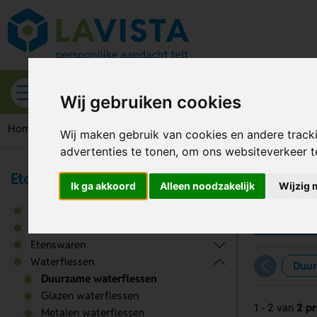
Alle categorieën
Wij gebruiken cookies
Home
Waterflessen
Duurzame waterflessen
Wij maken gebruik van cookies en andere track
advertenties te tonen, om ons websiteverkeer 
Eten & Drinken
Ik ga akkoord
Alleen noodzakelijk
Wijzig 
Du
Broodtrommels
Drinkwaren
Etenswaren
Waterflessen
Duur
Duurzame waterflessen
Glazen waterflessen
1 - 2 van
2 p
Metalen waterflessen