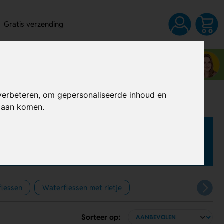
Gratis verzending
Neem contact op met Noëlla
03 80 83 28 6
verbeteren, om gepersonaliseerde inhoud en
ndaan komen.
flessen
Waterflessen met rietje
Sorteer op: