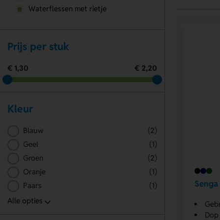
Waterflessen met rietje
Prijs per stuk
€ 1,30
€ 2,20
Kleur
Blauw
(2)
Geel
(1)
Groen
(2)
Oranje
(1)
Senga 
Paars
(1)
Gebr
Dop 