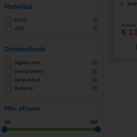
Bedr
Materiaal
PCTG
(1)
Al vanaf
rPET
(1)
€ 1,
Drukmethode
Digitale print
(2)
Lasergraveren
(2)
Tampondruk
(2)
Zeefdruk
(2)
Min. afname
50
100