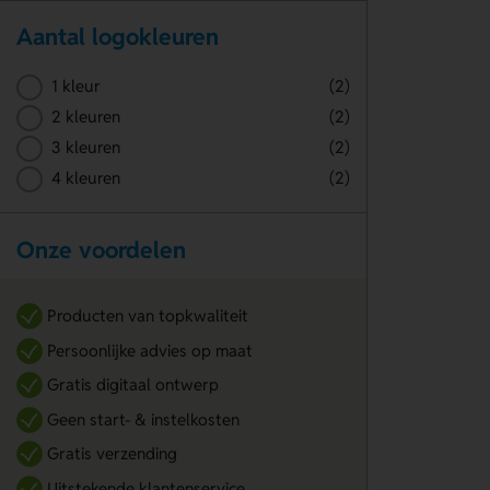
Aantal logokleuren
1 kleur
(2)
2 kleuren
(2)
3 kleuren
(2)
4 kleuren
(2)
Onze voordelen
Producten van topkwaliteit
Persoonlijke advies op maat
Gratis digitaal ontwerp
Geen start- & instelkosten
Gratis verzending
Uitstekende klantenservice