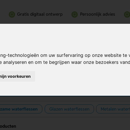
Gratis digitaal ontwerp
Persoonlijk advies
ing-technologieën om uw surfervaring op onze website te 
te analyseren en om te begrijpen waar onze bezoekers va
mijn voorkeuren
urzame waterflessen
zame waterflessen
Glazen waterflessen
Metalen water
roducten