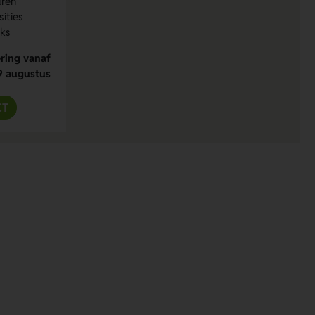
uren
ities
uks
ring vanaf
9 augustus
CT