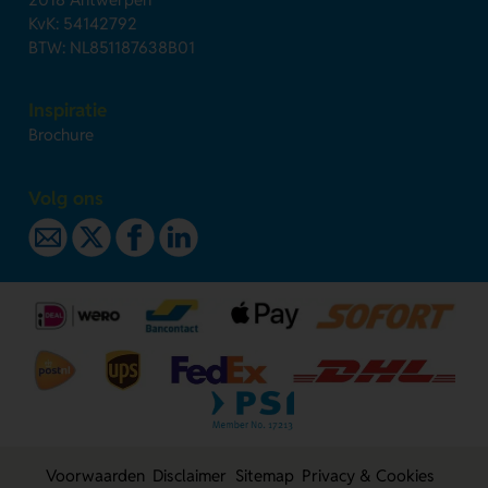
KvK: 54142792
BTW: NL851187638B01
Inspiratie
Brochure
Volg ons
Voorwaarden
Disclaimer
Sitemap
Privacy & Cookies