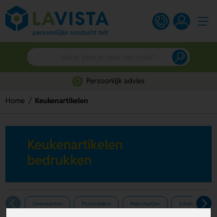
Persoonlijk advies
Home
Keukenartikelen
Keukenartikelen
bedrukken
Ovenwanten
Pizzasnijders
Roerstaafjes
Schalen