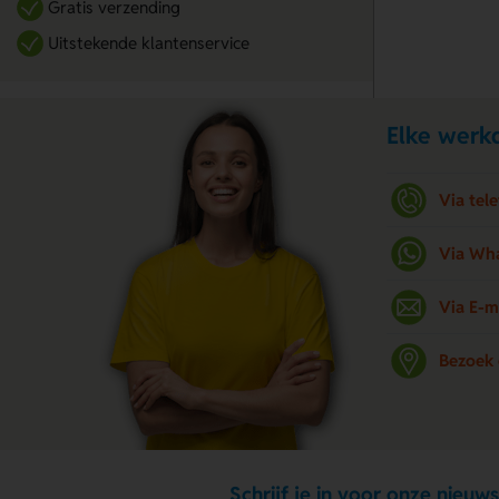
Gratis verzending
Uitstekende klantenservice
Elke werkd
Via tel
Via Wh
Via E-m
Bezoek
Schrijf je in voor onze nieuws