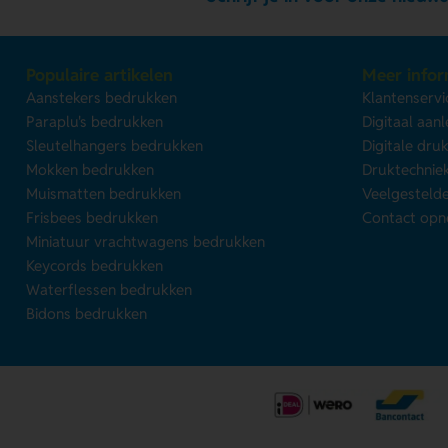
Populaire artikelen
Meer infor
Aanstekers bedrukken
Klantenservi
Paraplu's bedrukken
Digitaal aan
Sleutelhangers bedrukken
Digitale dru
Mokken bedrukken
Druktechnie
Muismatten bedrukken
Veelgesteld
Frisbees bedrukken
Contact op
Miniatuur vrachtwagens bedrukken
Keycords bedrukken
Waterflessen bedrukken
Bidons bedrukken