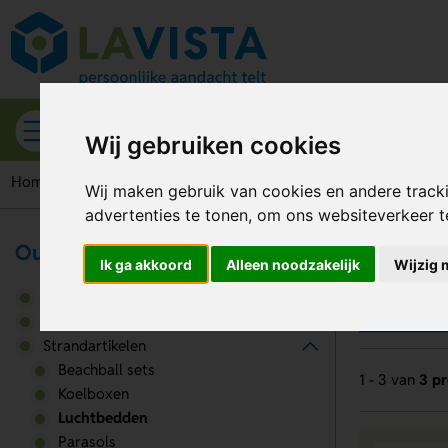
Alle categorieën
Wij gebruiken cookies
Home
Strandartikelen
Luchtbedden
Wij maken gebruik van cookies en andere track
advertenties te tonen, om ons websiteverkeer 
Outdoor & Vrije tijd
Lu
Ik ga akkoord
Alleen noodzakelijk
Wijzig 
Gereedschappen & tools
Outdoor artikelen
Strandartikelen
Beachball sets
1 - 3 van
3 p
Koelboxen
Luchtbedden
Parasols