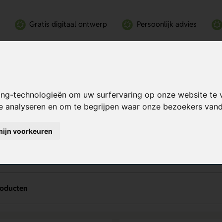
Gratis digitaal ontwerp
Persoonlijk advies
ing-technologieën om uw surfervaring op onze website te 
te analyseren en om te begrijpen waar onze bezoekers va
chtbedden bedrukken
mijn voorkeuren
roducten