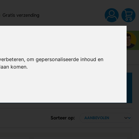
Gratis verzending
Neem contact op met Wesley
03 80 83 28 6
verbeteren, om gepersonaliseerde inhoud en
ndaan komen.
Sorteer op: