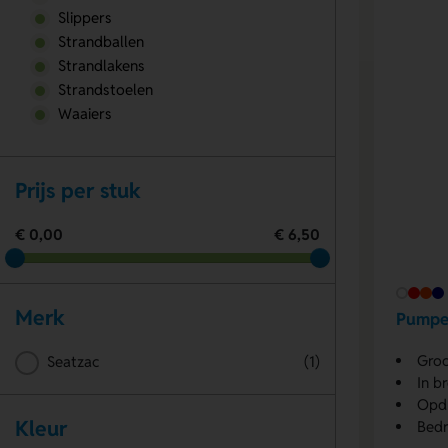
Slippers
Strandballen
Strandlakens
Strandstoelen
Waaiers
Prijs per stuk
€ 0,00
€ 6,50
Merk
Pumpe
Groo
Seatzac
(1)
In b
Opdr
Kleur
Bedr