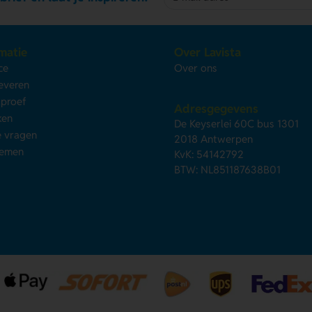
matie
Over Lavista
ce
Over ons
leveren
kproef
Adresgegevens
ken
De Keyserlei 60C bus 1301
e vragen
2018 Antwerpen
nemen
KvK: 54142792
BTW: NL851187638B01