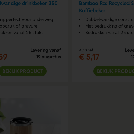
lwandige drinkbeker 350
Bamboo Rcs Recycled S
Koffiebeker
rij, perfect voor onderweg
Dubbelwandige constru
opdruk of gravure
Met bedrukking of grav
ukken vanaf 25 stuks
Bedrukken vanaf 25 stu
Levering vanaf
Leve
Al vanaf
59
€ 5,17
19 augustus
1
BEKIJK PRODUCT
BEKIJK PRODU