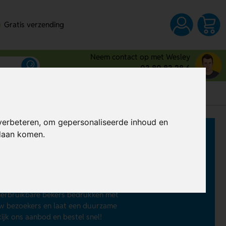
Gratis verzending
Neem contact op met Wesley
03 80 83 28 6
verbeteren, om gepersonaliseerde inhoud en
ken
ndaan komen.
feest? Die bestel je al vanaf € 0,30
rdcups voor bier of frisdrank of
leerbare polypropyleen bekers (PP)
 herbruikbare bekers bedrukken met
ouw bezoekers en laat een duurzame
ijk ons aanbod en bestel snel!