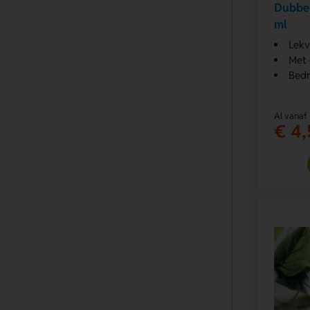
Dubbe
ml
Lekv
Met 
Bedr
Al vanaf
€ 4,