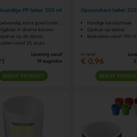
lwandige PP beker 300 ml
Opvouwbare beker 220
elwandig: extra goed isolerend
Handige karabijnhaak
rijgbaar in diverse kleuren
Opdruk op deksel
opdruk op de zijkant
Bedrukken vanaf 100 st
ukken vanaf 25 stuks
Levering vanaf
Leve
Al vanaf
91
€ 0,96
19 augustus
2
BEKIJK PRODUCT
BEKIJK PRODU