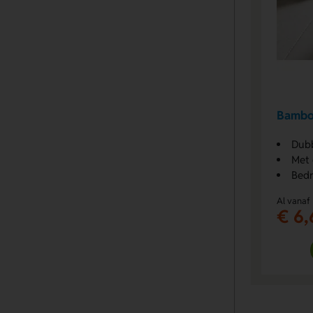
Bambo
Dub
Met 
Bedr
Al vanaf
€ 6,