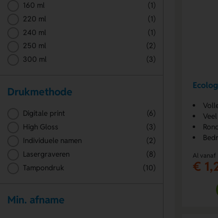
160 ml
(1)
220 ml
(1)
240 ml
(1)
250 ml
(2)
300 ml
(3)
Ecolog
Drukmethode
Voll
Digitale print
(6)
Veel
High Gloss
(3)
Ron
Bedr
Individuele namen
(2)
Lasergraveren
(8)
Al vanaf
€ 1,
Tampondruk
(10)
Min. afname