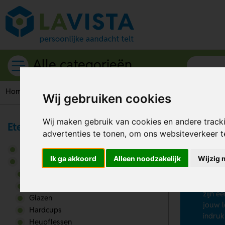
Alle categorieën
Home
Drinkwaren
Drinkbekers
Wij gebruiken cookies
Wij maken gebruik van cookies en andere track
Eten & Drinken
He
advertenties te tonen, om ons websiteverkeer 
Broodtrommels
Ik ga akkoord
Alleen noodzakelijk
Wijzig 
Gepers
Drinkwaren
per st
Bidons
specia
Drinkbekers
zijn e
Glazen
jouw l
Hardcups
indruk
Heupflessen