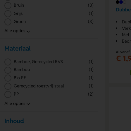
Bruin
(3)
Dubbe
Grijs
(1)
Groen
(3)
Dubb
Verk
Met 
Bedr
Materiaal
Al vanaf
€ 1,
Bamboe, Gerecycled RVS
(1)
Bamboo
(1)
Bio PE
(1)
Gerecycled roestvrij staal
(1)
PP
(2)
Inhoud