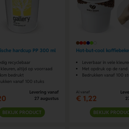
ische hardcup PP 300 ml
Hot-but-cool koffiebek
edig recyclebaar
Leverbaar in vele kleure
 kleuren, altijd op voorraad
Met opdruk op de rand
dom bedrukt
Bedrukken vanaf 100 st
ukken vanaf 100 stuks
Levering vanaf
Leve
Al vanaf
20
€ 1,22
27 augustus
2
BEKIJK PRODUCT
BEKIJK PRODU