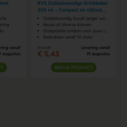
teel
RVS Dubbelwandige Drinkbeker
300 ml – Compact en stijlvol
300 ml
ctie
Dubbelwandig, houdt langer warm
ering
Keuze uit diverse kleuren
ks
Drukpositie rondom voor jouw logo
Bedrukken vanaf 10 stuks
ring vanaf
Levering vanaf
Al vanaf
€ 5,43
9 augustus
19 augustus
CT
BEKIJK PRODUCT