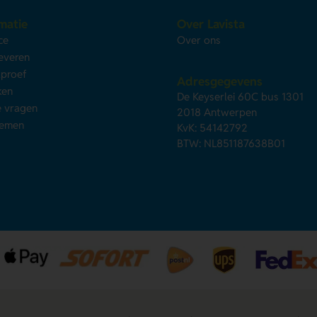
matie
Over Lavista
ce
Over ons
leveren
kproef
Adresgegevens
ken
De Keyserlei 60C bus 1301
e vragen
2018 Antwerpen
nemen
KvK: 54142792
BTW: NL851187638B01