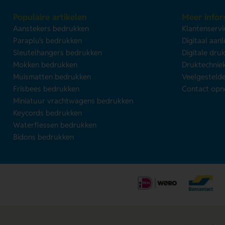
Populaire artikelen
Meer infor
Aanstekers bedrukken
Klantenservi
Paraplu's bedrukken
Digitaal aan
Sleutelhangers bedrukken
Digitale dru
Mokken bedrukken
Druktechnie
Muismatten bedrukken
Veelgesteld
Frisbees bedrukken
Contact op
Miniatuur vrachtwagens bedrukken
Keycords bedrukken
Waterflessen bedrukken
Bidons bedrukken