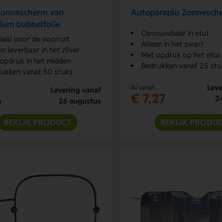
zonnescherm van
Autoparaplu Zonnesch
ium bubbelfolie
Opvouwbaar in etui
iaal voor de voorruit
Alleen in het zwart
en leverbaar in het zilver
Met opdruk op het etui
opdruk in het midden
Bedrukken vanaf 25 stu
ukken vanaf 50 stuks
Leve
Al vanaf
Levering vanaf
€ 7,27
2
26 augustus
g
BEKIJK PRODUCT
BEKIJK PRODU