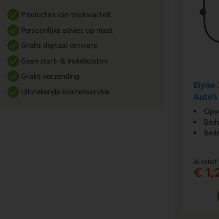
Producten van topkwaliteit
Persoonlijke advies op maat
Gratis digitaal ontwerp
Geen start- & instelkosten
Gratis verzending
Elyno
Uitstekende klantenservice
Auto's
Opv
Bedr
Bedr
Al vanaf
€ 1,