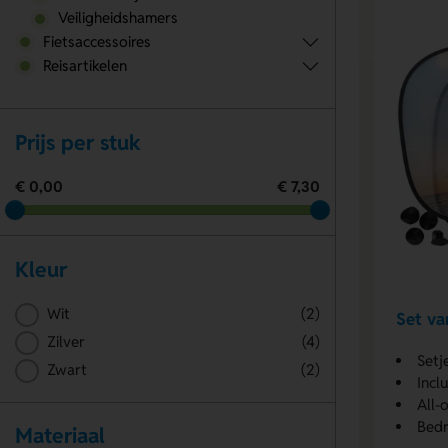
Veiligheidshamers
Fietsaccessoires
Reisartikelen
Prijs per stuk
€ 0,00
€ 7,30
Kleur
Wit
(2)
Set v
Zilver
(4)
Setj
Zwart
(2)
Incl
All-
Bedr
Materiaal