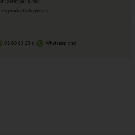
ld
vooraf per e-mail
 de productie is gestart
03 80 83 28 6
Whatsapp ons!