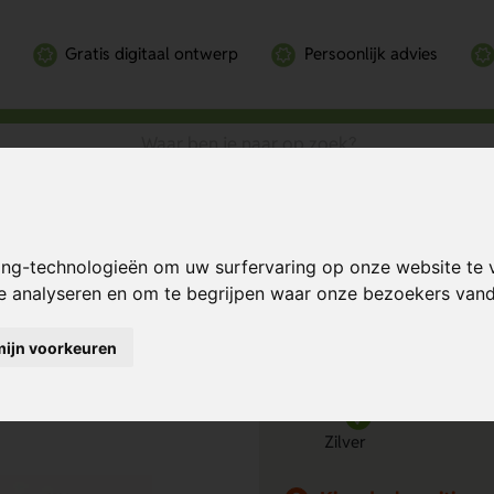
Gratis digitaal ontwerp
Persoonlijk advies
e auto-zonnescherm in zakje
 zakje
Bereken mijn prij
ing-technologieën om uw surfervaring op onze website te 
te analyseren en om te begrijpen waar onze bezoekers va
mijn voorkeuren
Kies kleur
1
Zilver