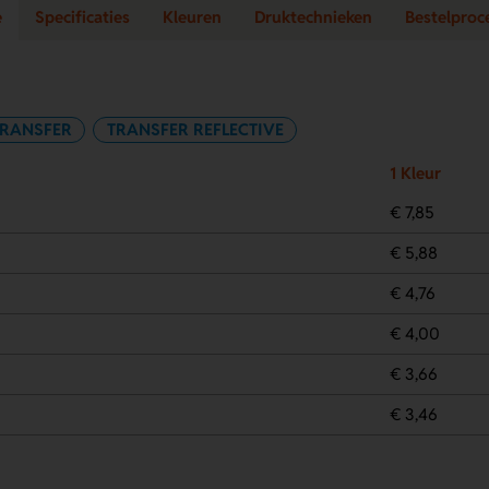
e
Specificaties
Kleuren
Druktechnieken
Bestelproc
TRANSFER
TRANSFER REFLECTIVE
1 Kleur
€ 7,85
€ 5,88
€ 4,76
€ 4,00
€ 3,66
€ 3,46