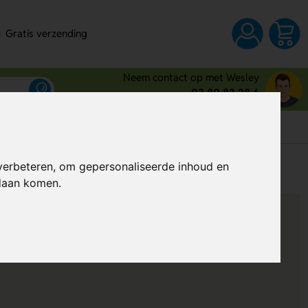
Gratis verzending
Neem contact op met Wesley
03 80 83 28 6
s
verbeteren, om gepersonaliseerde inhoud en
Al vanaf
€ 3,46
(Excl. BTW)
ndaan komen.