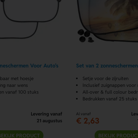
neschermen Voor Auto's
Set van 2 zonneschermen
aar met hoesje
Setje voor de zijruiten
ing naar wens
Inclusief zuignappen voor
en vanaf 100 stuks
All-over & full colour bed
Bedrukken vanaf 25 stuks
Levering vanaf
Lev
Al vanaf
€ 2,63
21 augustus
BEKIJK PRODUCT
BEKIJK PRODUC