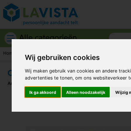
Alle categorieën
Home
Auto accessoires
Auto-zonneschermen
Opvouwbar
Wij gebruiken cookies
Opvouwbare auto-zonnescherm in
Wij maken gebruik van cookies en andere track
advertenties te tonen, om ons websiteverkeer 
Artikelnummer:
121179
Ik ga akkoord
Alleen noodzakelijk
Wijzig 