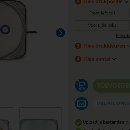
Kies drukpositie
2
Front left td1
Voorzijde links
Meerde
Kies drukkleuren
3
Kies aantal
4
TOEVOEGE
VRIJBLIJVEN
Upload je bestanden
in