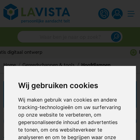
Persoonlijk advies
Home
Gereedschappen & tools
Hoofdlampen
Wij gebruiken cookies
Hoofdlampen bedrukken
Wij maken gebruik van cookies en andere
tracking-technologieën om uw surfervaring
op onze website te verbeteren, om
gepersonaliseerde inhoud en advertenties
Duimstokken
Hobbymessen
Emmers
Timmermanspotlod
te tonen, om ons websiteverkeer te
analyseren en om te begrijpen waar onze
Filters