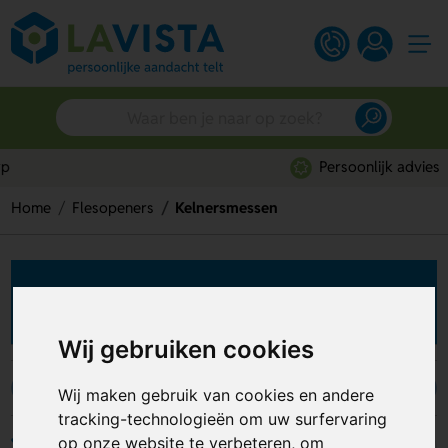
Persoonlijk advies
Home
Flesopeners
Kelnersmessen
Kelnersmessen bedrukken
Wij gebruiken cookies
Kelnermessen
Kurkentrekkers
Speed openers
Wij maken gebruik van cookies en andere
tracking-technologieën om uw surfervaring
op onze website te verbeteren, om
Filters