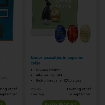
t
Lindor paaseitjes in papieren
zakje
Mix aan smaken
All-over bedrukt
stuks
Bedrukken vanaf 1200 stuks
ring vanaf
Levering vanaf
Prijs op
september
07 september
aanvraag
CT
BEKIJK PRODUCT