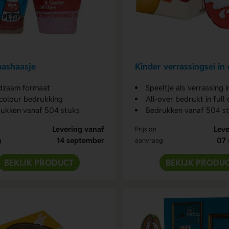
aashaasje
Kinder verrassingsei in
dzaam formaat
Speeltje als verrassing i
 colour bedrukking
All-over bedrukt in full
ukken vanaf 504 stuks
Bedrukken vanaf 504 s
Levering vanaf
Leve
Prijs op
14 september
07 
g
aanvraag
BEKIJK PRODUCT
BEKIJK PRODU