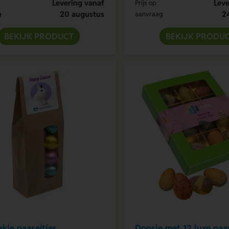
Levering vanaf
Leve
Prijs op
20 augustus
2
g
aanvraag
BEKIJK PRODUCT
BEKIJK PRODU
akje paaseitjes
Doosje met 12 luxe paas