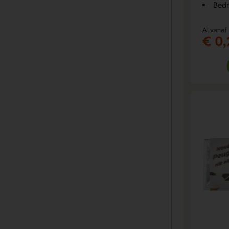
Bedr
Al vanaf
€ 0,