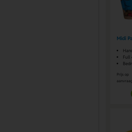
Midi P
Han
Full
Bedr
Prijs op
aanvraa