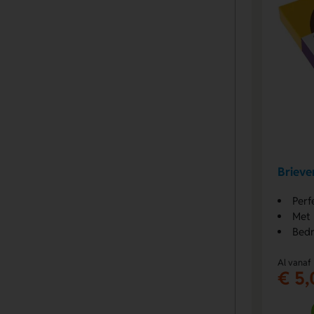
Brieve
Perf
Met 
Bedr
Al vanaf
€ 5,