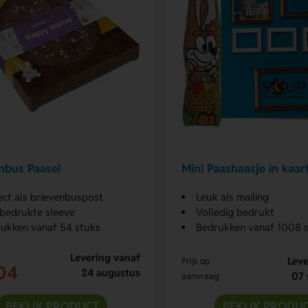
nbus Paasei
Mini Paashaasje in kaar
ect als brievenbuspost
Leuk als mailing
bedrukte sleeve
Volledig bedrukt
ukken vanaf 54 stuks
Bedrukken vanaf 1008 
Levering vanaf
Leve
Prijs op
04
24 augustus
07 
aanvraag
BEKIJK PRODUCT
BEKIJK PRODU