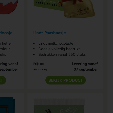
 doosje
Lindt Paashaasje
n het ei
Lindt melkchocolade
 colour
Doosje volledig bedrukt
tuks
Bedrukken vanaf 560 stuks
ring vanaf
Levering vanaf
Prijs op
september
07 september
aanvraag
CT
BEKIJK PRODUCT