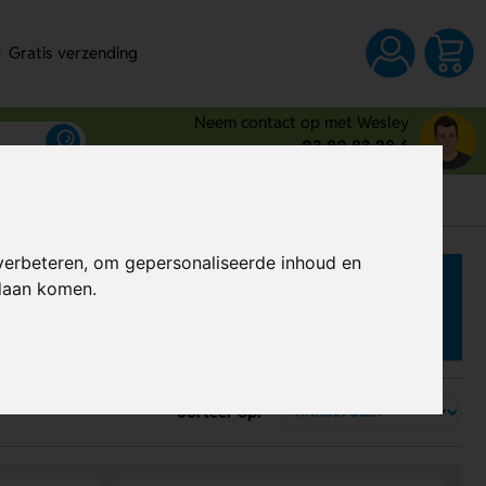
Gratis verzending
Neem contact op met Wesley
03 80 83 28 6
verbeteren, om gepersonaliseerde inhoud en
ndaan komen.
Sorteer op: