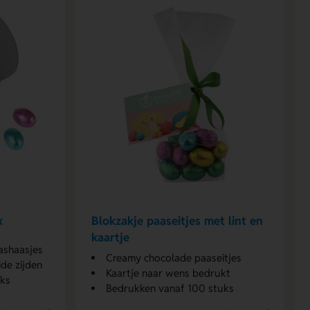
x
Blokzakje paaseitjes met lint en
kaartje
ashaasjes
Creamy chocolade paaseitjes
de zijden
Kaartje naar wens bedrukt
uks
Bedrukken vanaf 100 stuks