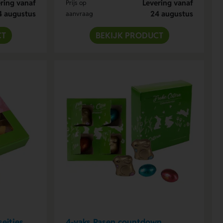
ring vanaf
Levering vanaf
Prijs op
4 augustus
24 augustus
aanvraag
CT
BEKIJK PRODUCT
eitjes
4-vaks Pasen countdown