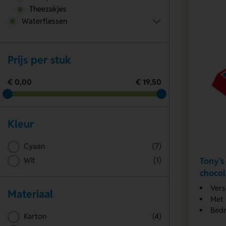
Theezakjes
Waterflessen
Prijs per stuk
€ 0,00
€ 19,50
Kleur
Cyaan
(7)
Tony's
Wit
(1)
choco
Vers
Materiaal
Met 
Bedr
Karton
(4)