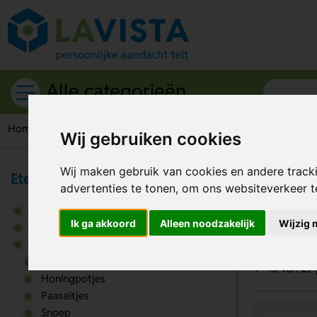
Alle categorieën
Home
Etenswaren
Chocolade
Wij gebruiken cookies
Wij maken gebruik van cookies en andere track
Eten & Drinken
Ch
advertenties te tonen, om ons websiteverkeer 
Broodtrommels
Ik ga akkoord
Alleen noodzakelijk
Wijzig 
Drinkwaren
Etenswaren
Chocolade
1 - 18 van
27 
Honingpotjes
Paaseitjes
Snoep