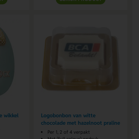
e wikkel
Logobonbon van witte
chocolade met hazelnoot praline
k
Per 1, 2 of 4 verpakt
Met (full colour) opdruk