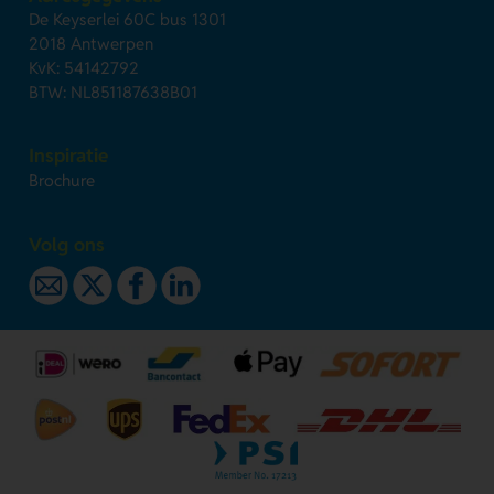
De Keyserlei 60C bus 1301
2018 Antwerpen
KvK: 54142792
BTW: NL851187638B01
Inspiratie
Brochure
Volg ons