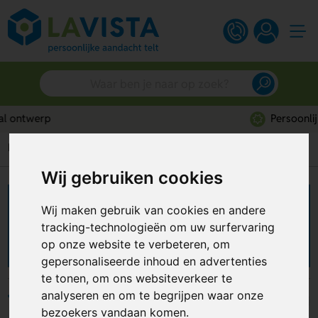
Persoonlijk advies
Home
Zoek op budget
Tot 5 euro
Wij gebruiken cookies
Relatiegeschenken tot 5
Wij maken gebruik van cookies en andere
tracking-technologieën om uw surfervaring
euro
op onze website te verbeteren, om
gepersonaliseerde inhoud en advertenties
te tonen, om ons websiteverkeer te
analyseren en om te begrijpen waar onze
Filters
bezoekers vandaan komen.