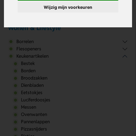
Er zijn helaas geen resultaten.
Wijzig mijn voorkeuren
Wonen & Lifestyle
Borrelen
Flesopeners
Keukenartikelen
Bestek
Borden
Broodzakken
Dienbladen
Eetstokjes
Luciferdoosjes
Messen
Ovenwanten
Pannenlappen
Pizzasnijders