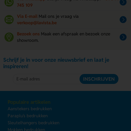
745 109
Via E-mail
Mail ons je vraag via
verkoop@lavista.be
Bezoek ons
Maak een afspraak en bezoek onze
showroom.
Schrijf je in voor onze nieuwsbrief en laat je
inspireren!
INSCHRIJVEN
Populaire artikelen
Aanstekers bedrukken
Paraplu's bedrukken
Sleutelhangers bedrukken
Mokken bedrukken