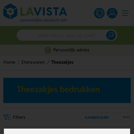
Persoonlijk advies
Home
Etenswaren
Theezakjes
Theezakjes bedrukken
Filters