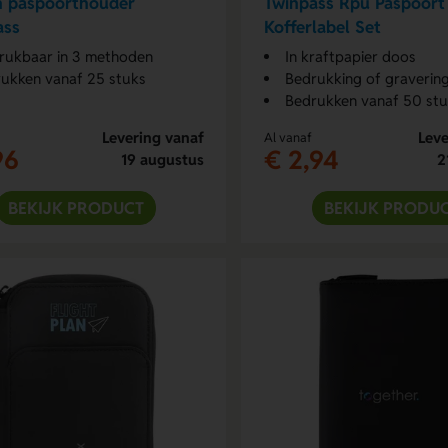
n paspoorthouder
Twinpass Rpu Paspoort
ass
Kofferlabel Set
ukbaar in 3 methoden
In kraftpapier doos
ukken vanaf 25 stuks
Bedrukking of graverin
Bedrukken vanaf 50 st
Levering vanaf
Leve
Al vanaf
96
€ 2,94
19 augustus
2
BEKIJK PRODUCT
BEKIJK PRODU