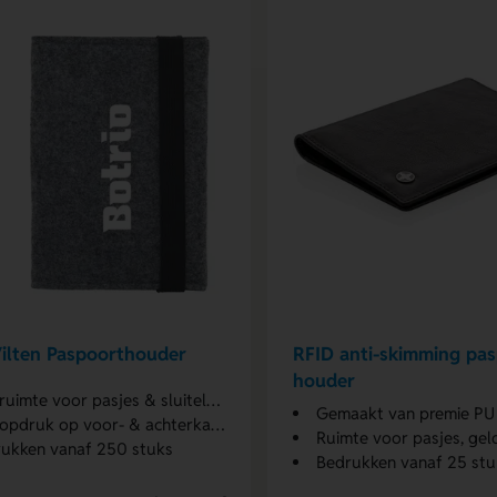
ilten Paspoorthouder
RFID anti-skimming pa
houder
uimte voor pasjes & sluitelastiek
Gemaakt van premie PU 
opdruk op voor- & achterkant
Ruimte voor pasjes, ge
ukken vanaf 250 stuks
Bedrukken vanaf 25 stu