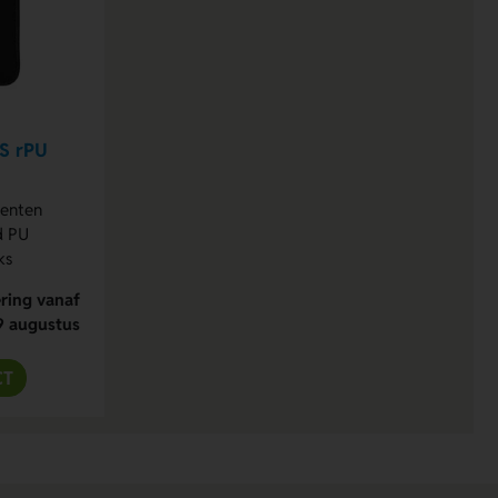
CS rPU
menten
d PU
ks
ring vanaf
9 augustus
CT