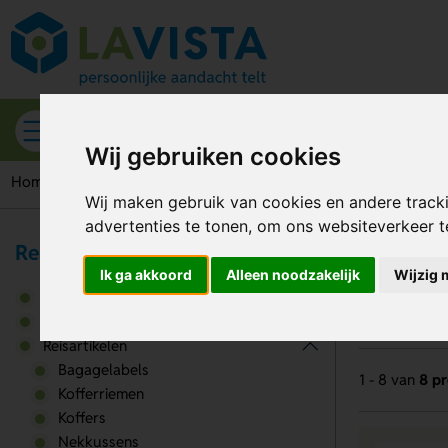
Alle categorieën
Wij gebruiken cookies
Home
Reisartikelen
Paspoorthoesjes
Wij maken gebruik van cookies en andere track
advertenties te tonen, om ons websiteverkeer 
Reizen & Onderweg
Pa
Ik ga akkoord
Alleen noodzakelijk
Wijzig 
Auto accessoires
Fietsaccessoires
Reisartikelen
Bagagelabels
1 - 8 van
8 p
Kofferriemen
Koffers
Nekkussens