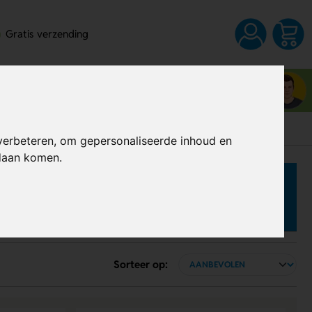
Gratis verzending
Neem contact op met Wesley
03 80 83 28 6
verbeteren, om gepersonaliseerde inhoud en
ndaan komen.
Sorteer op: