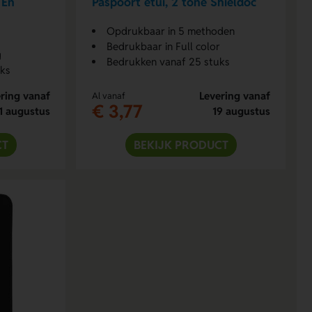
 En
Paspoort etui, 2 tone Shieldoc
Opdrukbaar in 5 methoden
Bedrukbaar in Full color
g
Bedrukken vanaf 25 stuks
uks
ring vanaf
Levering vanaf
Al vanaf
€ 3,77
1 augustus
19 augustus
CT
BEKIJK PRODUCT