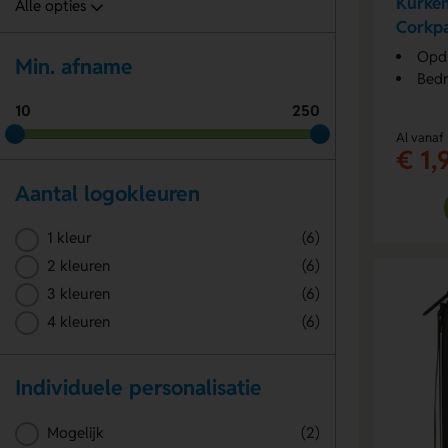
Kurke
Corkp
Opdr
Min. afname
Bedr
10
250
Al vanaf
€ 1,
Aantal logokleuren
1 kleur
(6)
2 kleuren
(6)
3 kleuren
(6)
4 kleuren
(6)
Individuele personalisatie
Mogelijk
(2)