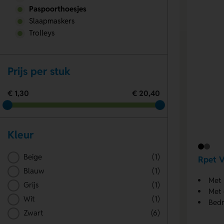
Paspoorthoesjes
Slaapmaskers
Trolleys
Prijs per stuk
€ 1,30
€ 20,40
Kleur
Beige
(1)
Rpet V
Blauw
(1)
Met r
Grijs
(1)
Met 
Wit
(1)
Bedr
Zwart
(6)