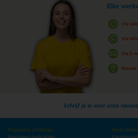
Elke werkd
Via tel
Via Wh
Via E-m
Bezoek
Schrijf je in voor onze nieuws
Populaire artikelen
Meer infor
Aanstekers bedrukken
Klantenservi