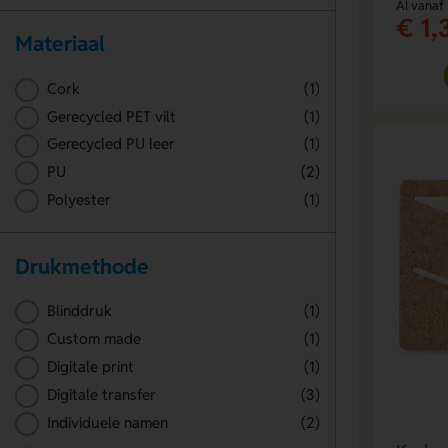
Al vanaf
€ 1,
Materiaal
Cork
(1)
Gerecycled PET vilt
(1)
Gerecycled PU leer
(1)
PU
(2)
Polyester
(1)
Drukmethode
Blinddruk
(1)
Custom made
(1)
Digitale print
(1)
Digitale transfer
(3)
Individuele namen
(2)