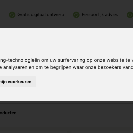
Gratis digitaal ontwerp
Persoonlijk advies
ing-technologieën om uw surfervaring op onze website te 
te analyseren en om te begrijpen waar onze bezoekers va
spoorthoesjes bedrukken
mijn voorkeuren
roducten