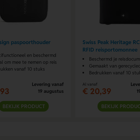
sign paspoorthouder
Swiss Peak Heritage R
RFID reisportomonnee
tifunctioneel en beschermd
Beschermd je reisdocu
al om mee te nemen op reis
Gemaakt van gerecycle
ukken vanaf 10 stuks
Bedrukken vanaf 10 stu
Levering vanaf
Leve
Al vanaf
,93
€ 20,39
19 augustus
1
BEKIJK PRODUCT
BEKIJK PRODU