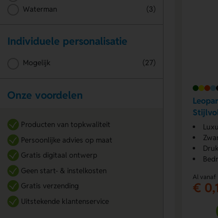
Waterman
(3)
Individuele personalisatie
Mogelijk
(27)
Onze voordelen
Leopar
Stijlv
Elke D
Producten van topkwaliteit
Luxu
Zwar
Persoonlijke advies op maat
Druk
Gratis digitaal ontwerp
Bedr
Geen start- & instelkosten
Al vanaf
€ 0,
Gratis verzending
Uitstekende klantenservice