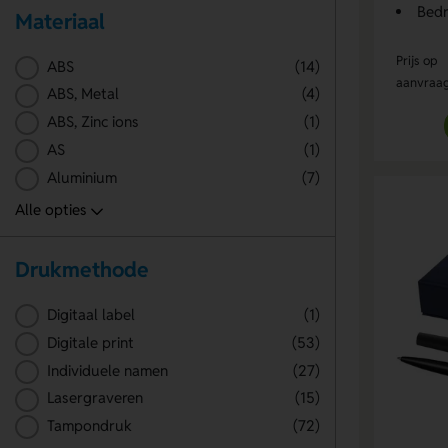
Bedr
Materiaal
Prijs op
ABS
(14)
aanvraa
ABS, Metal
(4)
ABS, Zinc ions
(1)
AS
(1)
Aluminium
(7)
Drukmethode
Digitaal label
(1)
Digitale print
(53)
Individuele namen
(27)
Lasergraveren
(15)
Tampondruk
(72)