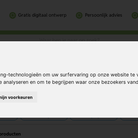
Gratis digitaal ontwerp
Persoonlijk advies
ing-technologieën om uw surfervaring op onze website te 
nnen bedrukken
te analyseren en om te begrijpen waar onze bezoekers va
mijn voorkeuren
pennen
Duurzame pennen
Goedkope pennen
Metal
producten