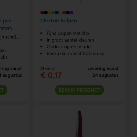
e pen
Clexton Balpen
omfort
Fijne balpen met clip
chrijvend
In groot aantal kleuren
Opdruk op de houder
lim.
Bedrukken vanaf 500 stuks
tuks
ring vanaf
Levering vanaf
Al vanaf
€ 0,17
4 augustus
24 augustus
CT
BEKIJK PRODUCT