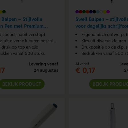
Balpen – Stijlvolle
Swell Balpen – stijlvoll
en Pen met Premium
voor dagelijks schrijfc
aling
jd soepel, nooit verstopt
Ergonomisch ontwerp, fijn s
 uit diverse kleuren beschikbaar
Kies uit diverse kleuren
 druk op top en clip
Drukpositie op de clip, s
ukken vanaf 500 stuks
Bedrukken vanaf 500 s
Levering vanaf
Leve
Al vanaf
17
€ 0,17
24 augustus
2
BEKIJK PRODUCT
BEKIJK PRODU