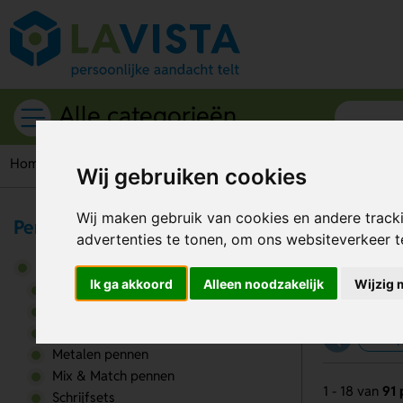
Alle categorieën
Home
Schrijfwaren
Pennen
Wij gebruiken cookies
Wij maken gebruik van cookies en andere track
Pennen
Pe
advertenties te tonen, om ons websiteverkeer 
Pennen
Ik ga akkoord
Alleen noodzakelijk
Wijzig 
BIC pennen
Duurzame pennen
Goedkope pennen
BIC 
Metalen pennen
Mix & Match pennen
1 - 18 van
91 
Schrijfsets