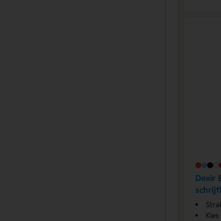
Dexir 
schrij
Stra
Kies