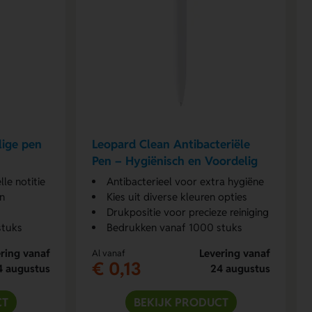
lige pen
Leopard Clean Antibacteriële
Pen – Hygiënisch en Voordelig
lle notitie
Antibacterieel voor extra hygiëne
en
Kies uit diverse kleuren opties
Drukpositie voor precieze reiniging
stuks
Bedrukken vanaf 1000 stuks
ring vanaf
Levering vanaf
Al vanaf
€ 0,13
4 augustus
24 augustus
CT
BEKIJK PRODUCT