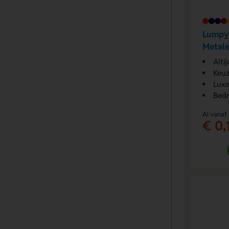
Lumpy 
Metal
Uitstr
Alti
Keuze
Luxe
Bedr
Al vanaf
€ 0,