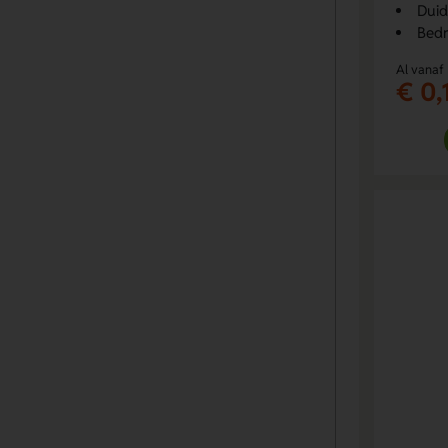
Duid
Bedr
Al vanaf
€ 0,