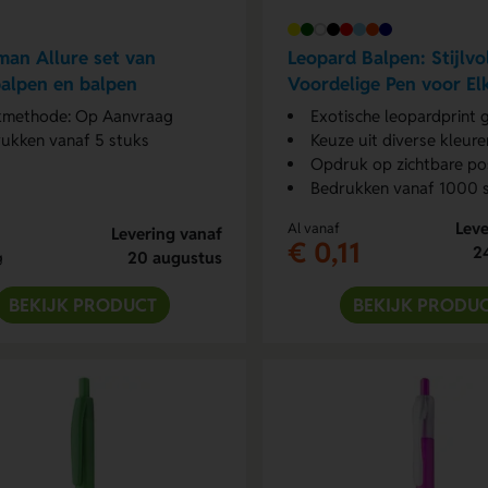
an Allure set van
Leopard Balpen: Stijlvo
balpen en balpen
Voordelige Pen voor El
kmethode: Op Aanvraag
Exotische leopardprint g
ukken vanaf 5 stuks
Keuze uit diverse kleure
Opdruk op zichtbare pos
Bedrukken vanaf 1000 
Leve
Al vanaf
Levering vanaf
€ 0,11
2
20 augustus
g
BEKIJK PRODUCT
BEKIJK PRODU