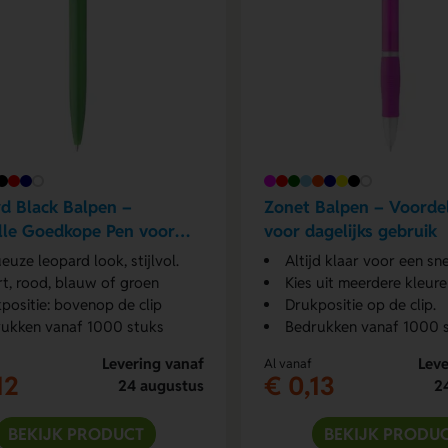
d Black Balpen –
Zonet Balpen – Voorde
olle Goedkope Pen voor
voor dagelijks gebruik
ag
euze leopard look, stijlvol.
Altijd klaar voor een sne
t, rood, blauw of groen
Kies uit meerdere kleur
positie: bovenop de clip
Drukpositie op de clip.
ukken vanaf 1000 stuks
Bedrukken vanaf 1000 
Levering vanaf
Leve
Al vanaf
12
€ 0,13
24 augustus
2
BEKIJK PRODUCT
BEKIJK PRODU