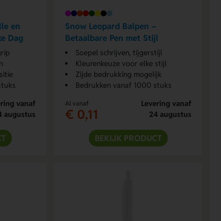
lle en
Snow Leopard Balpen –
ke Dag
Betaalbare Pen met Stijl
rip
Soepel schrijven, tijgerstijl
n
Kleurenkeuze voor elke stijl
itie
Zijde bedrukking mogelijk
stuks
Bedrukken vanaf 1000 stuks
ring vanaf
Levering vanaf
Al vanaf
€ 0,11
4 augustus
24 augustus
CT
BEKIJK PRODUCT