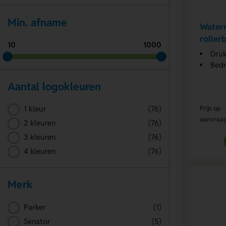
Min. afname
Waterm
roller
10
1000
Dru
Bedr
Aantal logokleuren
Prijs op
1 kleur
(76)
aanvraa
2 kleuren
(76)
3 kleuren
(76)
4 kleuren
(76)
Merk
Parker
(1)
Senator
(5)