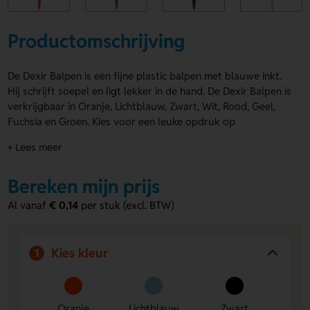
Productomschrijving
De Dexir Balpen is een fijne plastic balpen met blauwe inkt.
Hij schrijft soepel en ligt lekker in de hand. De Dexir Balpen is
verkrijgbaar in Oranje, Lichtblauw, Zwart, Wit, Rood, Geel,
Fuchsia en Groen. Kies voor een leuke opdruk op
Rechtshandig of Linkshandig, zodat jouw logo, naam of
+ Lees meer
eigen ontwerp goed tot zijn recht komt. Een vrolijke pen
voor elke dag. Bestel of vraag een prijs op.
Bereken mijn prijs
Voordelen van de Dexir Balpen
Al vanaf
€ 0,14
per stuk (excl. BTW)
Ruimte voor jouw ontwerp
– laat een logo, naam of
eigen ontwerp aanbrengen voor een persoonlijke
uitstraling.
Kies kleur
1
Keuze uit veel kleuren
– stem de pen af op jouw
huisstijl of actie met acht frisse kleuren.
Handige drukposities
– kies Rechtshandig of
Linkshandig voor een mooie en passende bedrukking.
Oranje
Lichtblauw
Zwart