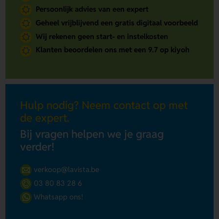
Persoonlijk advies van een expert
Geheel vrijblijvend een gratis digitaal voorbeeld
Wij rekenen geen start- en instelkosten
Klanten beoordelen ons met een 9.7 op kiyoh
Hulp nodig? Neem contact op met
de expert.
Bij vragen helpen we je graag
verder!
verkoop@lavista.be
03 80 83 28 6
Whatsapp ons!