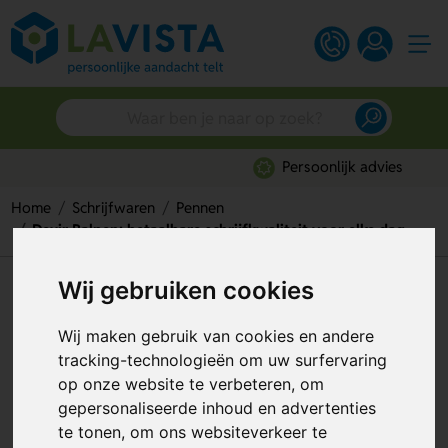
Persoonlijk advies
Home
Schrijfwaren
Pennen
Dexir Balpen: betaalbare schrijfkwaliteit voor elke dag
Wij gebruiken cookies
Dexir Balpen: betaalbare
schrijfkwaliteit voor elke dag
Wij maken gebruik van cookies en andere
tracking-technologieën om uw surfervaring
Artikelnummer:
127970
op onze website te verbeteren, om
gepersonaliseerde inhoud en advertenties
te tonen, om ons websiteverkeer te