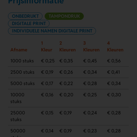
Prijsinformatie
ONBEDRUKT
TAMPONDRUK
DIGITALE PRINT
INDIVIDUELE NAMEN DIGITALE PRINT
1
2
3
4
Afname
Kleur
Kleuren
Kleuren
Kleuren
1000 stuks
€ 0,25
€ 0,35
€ 0,45
€ 0,56
2500 stuks
€ 0,19
€ 0,26
€ 0,34
€ 0,41
5000 stuks
€ 0,17
€ 0,22
€ 0,28
€ 0,34
10000
€ 0,16
€ 0,20
€ 0,25
€ 0,30
stuks
25000
€ 0,15
€ 0,19
€ 0,24
€ 0,28
stuks
50000
€ 0,14
€ 0,19
€ 0,23
€ 0,28