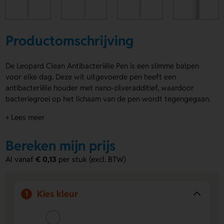
Productomschrijving
De Leopard Clean Antibacteriële Pen is een slimme balpen
voor elke dag. Deze wit uitgevoerde pen heeft een
antibacteriële houder met nano-zilveradditief, waardoor
bacteriegroei op het lichaam van de pen wordt tegengegaan.
De Leopard Clean Antibacteriële Pen schrijft blauw en werkt
+ Lees meer
met een handig drukmechanisme. Hij voldoet aan ISO 22196:
2011. Laat hem bedrukken op de rechtshandige, linkshandige,
Bereken mijn prijs
clip of naast de clip voor een logo, naam of eigen ontwerp.
Bestel of vraag een prijs op.
Al vanaf
€ 0,13
per stuk (excl. BTW)
Voordelen van de Leopard Clean
Antibacteriële Pen
Kies kleur
1
Antibacteriële houder
- helpt bacteriegroei op het
lichaam van de pen te beperken.
Ruimte voor bedrukking
- laat jouw logo, naam of