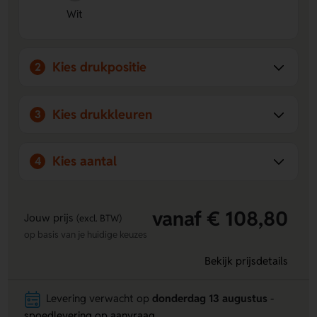
Wit
eigen ontwerp zetten op de rechtshandige, linkshandige,
clip of naast de clip.
Fijne dagelijkse pen
- schrijft blauw, heeft een
drukmechanisme en is handig in gebruik.
Kies drukpositie
2
Kies drukkleuren
3
Kies aantal
4
vanaf € 108,80
Jouw prijs
(excl. BTW)
op basis van je huidige keuzes
Bekijk prijsdetails
Levering verwacht op
donderdag 13 augustus
-
spoedlevering op aanvraag