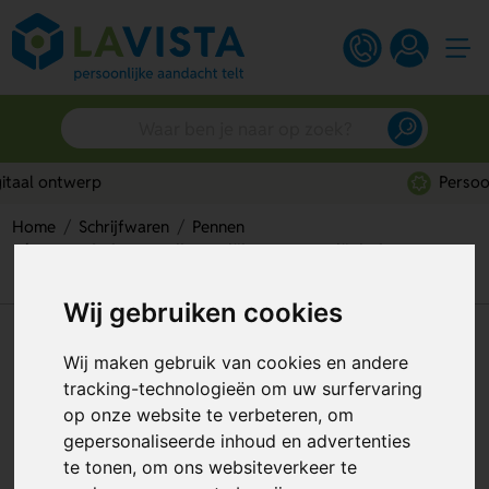
Persoonlijk advies
Home
Schrijfwaren
Pennen
Leopard Clean Antibacteriële Pen – Hygiënisch en
Voordelig
Wij gebruiken cookies
Leopard Clean Antibacteriële
Wij maken gebruik van cookies en andere
Pen – Hygiënisch en Voordelig
tracking-technologieën om uw surfervaring
op onze website te verbeteren, om
Artikelnummer:
277580
gepersonaliseerde inhoud en advertenties
te tonen, om ons websiteverkeer te