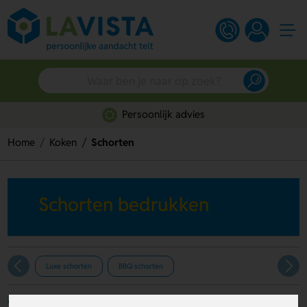
Persoonlijk advies
Home
Koken
Schorten
Schorten bedrukken
Luxe schorten
BBQ schorten
Filters