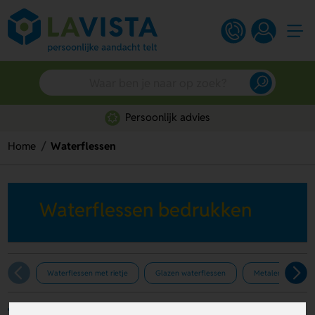
Persoonlijk advies
Home
Waterflessen
Waterflessen bedrukken
Waterflessen met rietje
Glazen waterflessen
Metalen waterfle
Filters