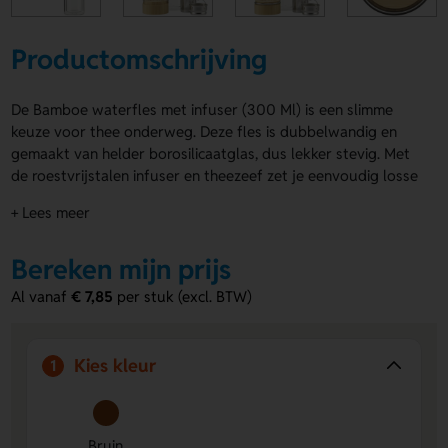
Productomschrijving
De Bamboe waterfles met infuser (300 Ml) is een slimme
keuze voor thee onderweg. Deze fles is dubbelwandig en
gemaakt van helder borosilicaatglas, dus lekker stevig. Met
de roestvrijstalen infuser en theezeef zet je eenvoudig losse
thee waar je ook bent. De bamboe schroefdop met
+ Lees meer
draagbeugel is 100% lekvrij. De Bamboe waterfles met
infuser (300 Ml) kun je laten bedrukken op de voorzijde,
Bereken mijn prijs
rondom of op de dop met een logo, naam of eigen ontwerp.
Bestel of vraag een prijs op.
Al vanaf
€ 7,85
per stuk (excl. BTW)
Voordelen van de Bamboe waterfles
met infuser
Kies kleur
1
Handige personalisatie
Laat een logo, naam of eigen
ontwerp aanbrengen op de voorzijde, rondom of op de
dop.
Bruin
Duurzaam en stevig
Het borosilicaatglas en de bamboe