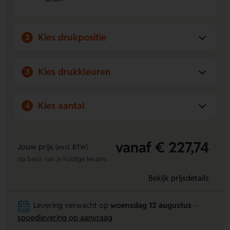
afwerking geven de fles een sterke en stijlvolle
uitstraling.
Perfect voor losse thee
Met de infuser en theezeef zet
Kies drukpositie
2
je makkelijk je favoriete thee, waar je ook bent.
Kies drukkleuren
3
Kies aantal
4
vanaf € 227,74
Jouw prijs
(excl. BTW)
op basis van je huidige keuzes
Bekijk prijsdetails
Levering verwacht op
woensdag 12 augustus
-
spoedlevering op aanvraag