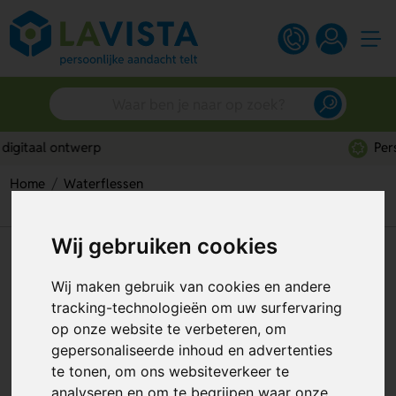
Persoonlijk advies
Home
Waterflessen
Bamboe Waterfles Met Infuser (300 Ml)
Wij gebruiken cookies
Bamboe Waterfles Met Infuser
(300 Ml)
Wij maken gebruik van cookies en andere
tracking-technologieën om uw surfervaring
Artikelnummer:
293461
op onze website te verbeteren, om
gepersonaliseerde inhoud en advertenties
te tonen, om ons websiteverkeer te
analyseren en om te begrijpen waar onze