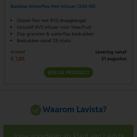
Bamboe Waterfles Met Infuser (300 Ml)
Glazen fles met RVS draagbeugel
Inclusief RVS infuser voor thee/fruit
Dop graveren & waterfles bedrukken
Bedrukken vanaf 25 stuks
Levering vanaf
Al vanaf
€ 7,85
21 augustus
BEKIJK PRODUCT
Waarom Lavista?
Jouw voordelen als klant van Lavista