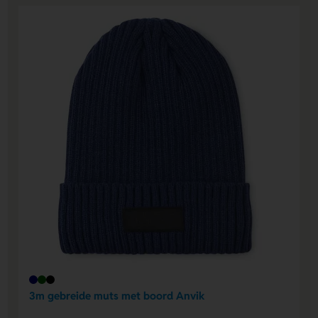
3m gebreide muts met boord Anvik