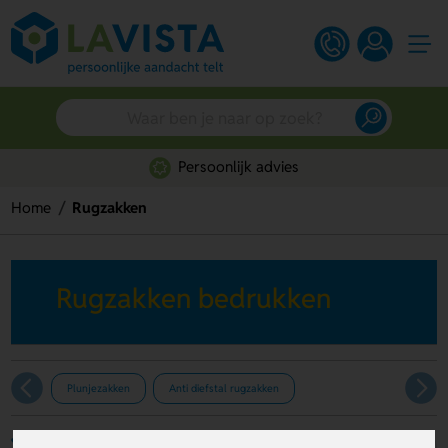
Persoonlijk advies
Home
Rugzakken
Rugzakken bedrukken
Plunjezakken
Anti diefstal rugzakken
Filters