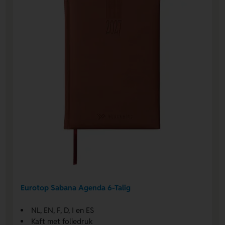
Eurotop Sabana Agenda 6-Talig
NL, EN, F, D, I en ES
Kaft met foliedruk