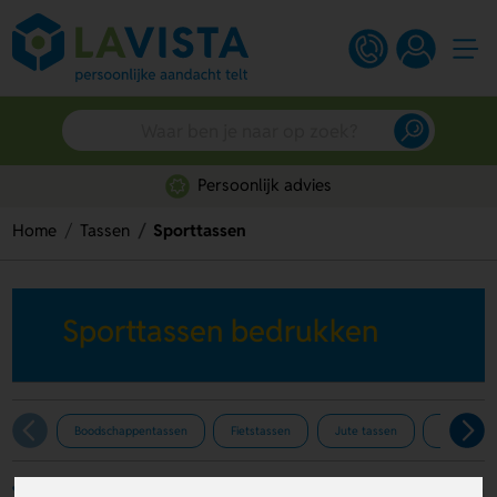
Persoonlijk advies
Home
Tassen
Sporttassen
Sporttassen bedrukken
Boodschappentassen
Fietstassen
Jute tassen
Koeltasse
Filters