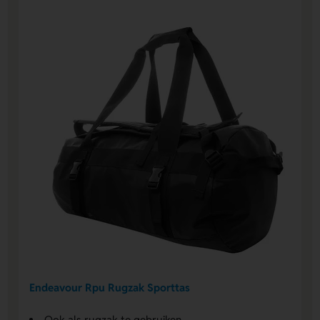
Endeavour Rpu Rugzak Sporttas
Ook als rugzak te gebruiken