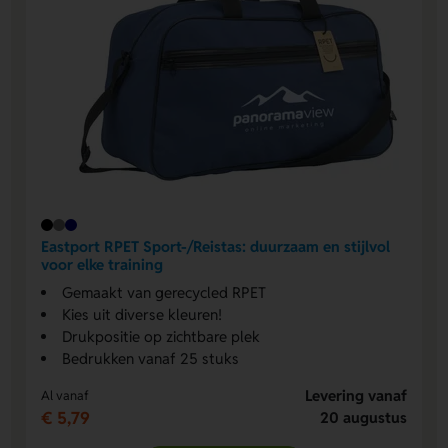
Eastport RPET Sport-/Reistas: duurzaam en stijlvol
voor elke training
Gemaakt van gerecycled RPET
Kies uit diverse kleuren!
Drukpositie op zichtbare plek
Bedrukken vanaf 25 stuks
Levering vanaf
Al vanaf
€ 5,79
20 augustus