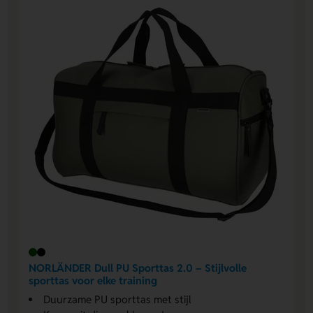
NORLÄNDER Dull PU Sporttas 2.0 – Stijlvolle
sporttas voor elke training
Duurzame PU sporttas met stijl