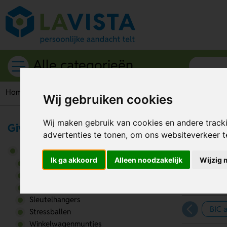
Alle categorieën
Home
Giveaways
Aanstekers
Wij gebruiken cookies
Wij maken gebruik van cookies en andere track
Giveaways
Aa
advertenties te tonen, om ons websiteverkeer 
Giveaways
Ik ga akkoord
Alleen noodzakelijk
Wijzig 
Aanstekers
Armbandjes
Keycords
Sleutelhangers
BIC 
Stressballen
Winkelwagenmuntjes