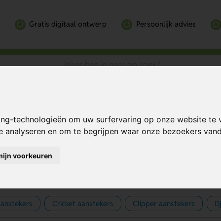
Gratis digitaal ontwerp
Persoonlijk advies
ing-technologieën om uw surfervaring op onze website te 
nstekers bedrukken
te analyseren en om te begrijpen waar onze bezoekers va
mijn voorkeuren
aanstekers
Cricket aanstekers
Clipper aanstekers
D