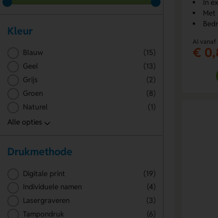
In e
Met 
Bedr
Kleur
Al vanaf
€ 0
Blauw
(15)
Geel
(13)
Grijs
(2)
Groen
(8)
Naturel
(1)
Drukmethode
Digitale print
(19)
Individuele namen
(4)
Lasergraveren
(3)
Tampondruk
(6)