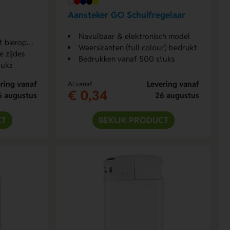
Aansteker GO Schuifregelaar
Navulbaar & elektronisch model
eropener
Weerskanten (full colour) bedrukt
 zijdes
Bedrukken vanaf 500 stuks
tuks
ring vanaf
Levering vanaf
Al vanaf
€ 0,34
6 augustus
26 augustus
CT
BEKIJK PRODUCT