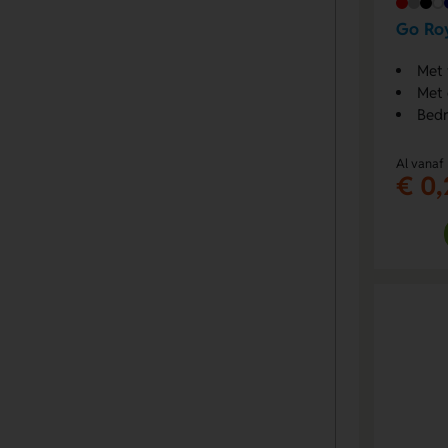
Go Roy
Met 
Met 
Bedr
Al vanaf
€ 0,