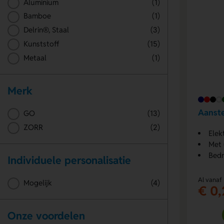
Aluminium
(1)
Bamboe
(1)
Delrin®, Staal
(3)
Kunststoff
(15)
Metaal
(1)
Merk
Aanst
GO
(13)
ZORR
(2)
Elek
Met 
Bedr
Individuele personalisatie
Al vanaf
Mogelijk
(4)
€ 0,
Onze voordelen