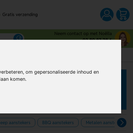
Gratis verzending
Neem contact op met Noëlla
03 80 83 28 6
verbeteren, om gepersonaliseerde inhoud en
ndaan komen.
jeep aanstekers
BBQ aanstekers
Metalen aanstekers