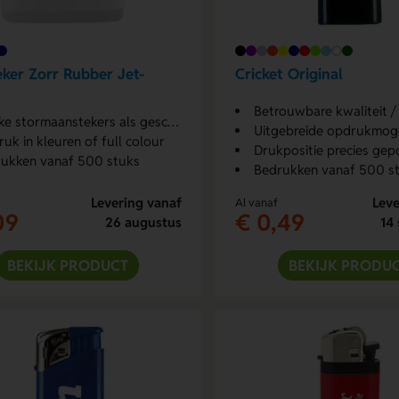
ker Zorr Rubber Jet-
Cricket Original
Betrouwbare kwaliteit / g
ke stormaanstekers als geschenk
Uitgebreide opdrukmog
uk in kleuren of full colour
Drukpositie precies gep
ukken vanaf 500 stuks
Bedrukken vanaf 500 s
Levering vanaf
Leve
Al vanaf
09
€ 0,49
26 augustus
14
BEKIJK PRODUCT
BEKIJK PRODU