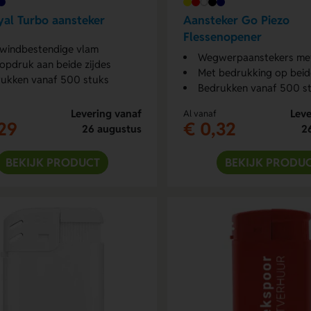
al Turbo aansteker
Aansteker Go Piezo
Flessenopener
windbestendige vlam
Wegwerpaanstekers met bi
opdruk aan beide zijdes
Met bedrukking op beide
ukken vanaf 500 stuks
Bedrukken vanaf 500 s
Levering vanaf
Leve
Al vanaf
29
€ 0,32
26 augustus
2
BEKIJK PRODUCT
BEKIJK PRODU