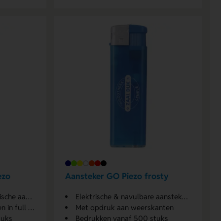
ezo
Aansteker GO Piezo frosty
aanstekers
Elektrische & navulbare aanstekers
ull colour
Met opdruk aan weerskanten
tuks
Bedrukken vanaf 500 stuks