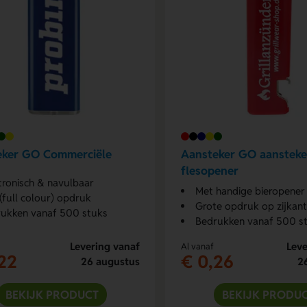
eker GO Commerciële
Aansteker GO aansteke
flesopener
tronisch & navulbaar
Met handige bieropener
(full colour) opdruk
Grote opdruk op zijkant
ukken vanaf 500 stuks
Bedrukken vanaf 500 s
Levering vanaf
Leve
Al vanaf
22
€ 0,26
26 augustus
2
BEKIJK PRODUCT
BEKIJK PRODU