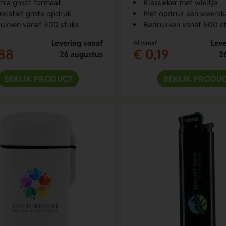
xtra groot formaat
Klassieker met wieltje
relatief grote opdruk
Met opdruk aan weersk
ukken vanaf 300 stuks
Bedrukken vanaf 500 s
Levering vanaf
Leve
Al vanaf
,88
€ 0,19
26 augustus
2
BEKIJK PRODUCT
BEKIJK PRODU