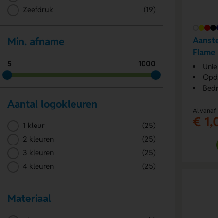
Zeefdruk
(19)
Aanste
Min. afname
Flame
5
1000
Unie
Opdr
Bedr
Aantal logokleuren
Al vanaf
€ 1,
1 kleur
(25)
2 kleuren
(25)
3 kleuren
(25)
4 kleuren
(25)
Materiaal