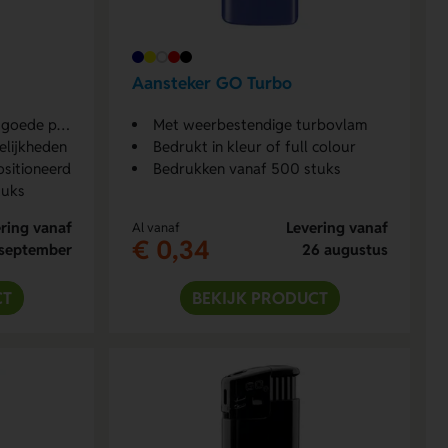
Aansteker GO Turbo
oede prijs
Met weerbestendige turbovlam
elijkheden
Bedrukt in kleur of full colour
ositioneerd
Bedrukken vanaf 500 stuks
tuks
ring vanaf
Levering vanaf
Al vanaf
€ 0,34
 september
26 augustus
CT
BEKIJK PRODUCT