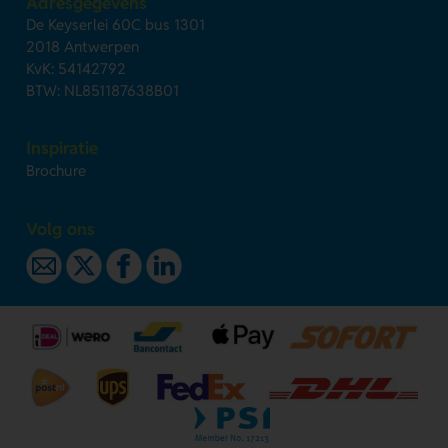
Adresgegevens
De Keyserlei 60C bus 1301
2018 Antwerpen
KvK: 54142792
BTW: NL851187638B01
Inspiratie
Brochure
Volg ons