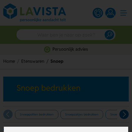
Persoonlijk advies
Home
Etenswaren
Snoep
Snoep bedrukken
Snoeppotten bedrukken
Snoepzakjes bedrukken
Snoepblik bedr
Filters