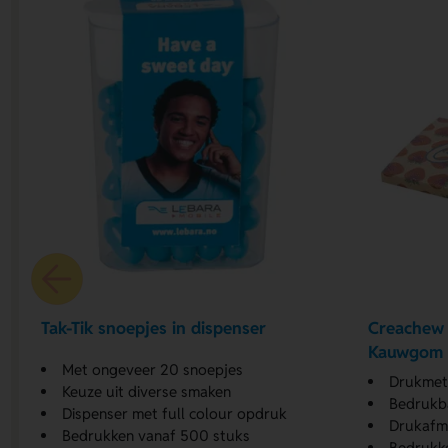
Tak-Tik snoepjes in dispenser
Creachew
Kauwgom
Met ongeveer 20 snoepjes
Drukmethoden: Cust
Keuze uit diverse smaken
Bedrukba
Dispenser met full colour opdruk
Drukafme
Bedrukken vanaf 500 stuks
Bedrukk