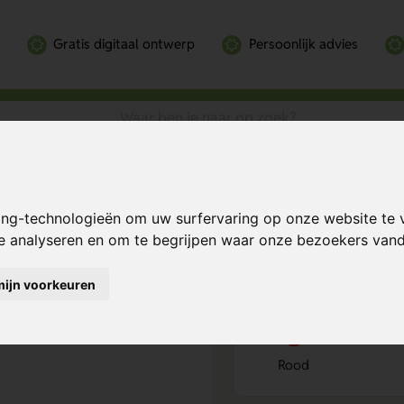
Gratis digitaal ontwerp
Persoonlijk advies
Bereken mijn prij
ing-technologieën om uw surfervaring op onze website te 
te analyseren en om te begrijpen waar onze bezoekers va
mijn voorkeuren
Kies kleur
1
Rood