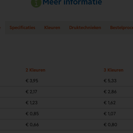
Meer informatie
e
Specificaties
Kleuren
Druktechnieken
Bestelproc
2 Kleuren
3 Kleuren
€ 3,95
€ 5,33
€ 2,17
€ 2,86
€ 1,23
€ 1,62
€ 0,85
€ 1,07
€ 0,66
€ 0,80