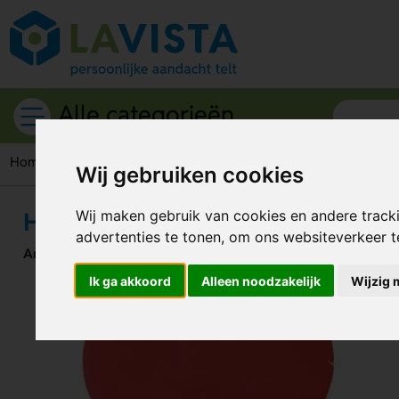
Alle categorieën
Home
Etenswaren
Snoep
Hart mintdispenser
Wij gebruiken cookies
Hart mintdispenser
Wij maken gebruik van cookies en andere track
advertenties te tonen, om ons websiteverkeer 
Artikelnummer:
44786
Ik ga akkoord
Alleen noodzakelijk
Wijzig 