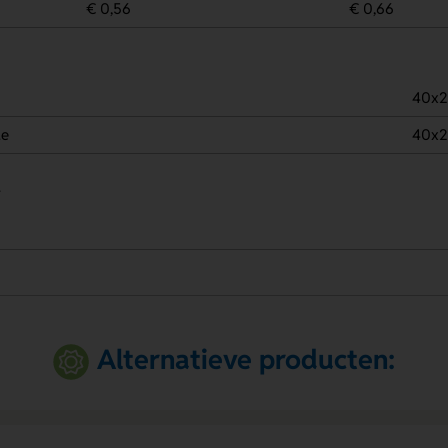
€ 0,56
€ 0,66
40x
de
40x
.
Alternatieve producten: