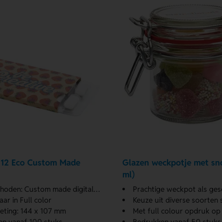
 12 Eco Custom Made
Glazen weckpotje met sn
ml)
om made digitale print en Individuele namen Papieren inlay
Prachtige weckpot als ge
ar in Full color
Keuze uit diverse soorten
ting: 144 x 107 mm
Met full colour opdruk op
en vanaf 100 stuks
Bedrukken vanaf 50 stuks