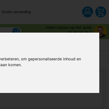
Gratis verzending
Neem contact op met Jordy
03 80 83 28 6
s
verbeteren, om gepersonaliseerde inhoud en
Al vanaf
€ 0,45
per stuk (excl. BTW)
ndaan komen.