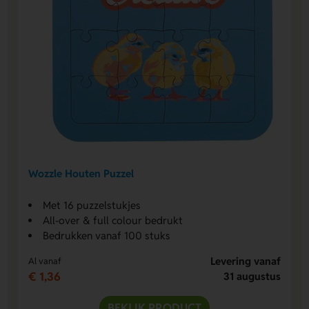
Wozzle Houten Puzzel
Met 16 puzzelstukjes
All-over & full colour bedrukt
Bedrukken vanaf 100 stuks
Levering vanaf
Al vanaf
€ 1,36
31 augustus
BEKIJK PRODUCT