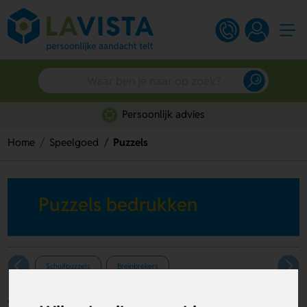
Persoonlijk advies
Home
Speelgoed
Puzzels
Puzzels bedrukken
Schuifpuzzels
Breinbrekers
Filters