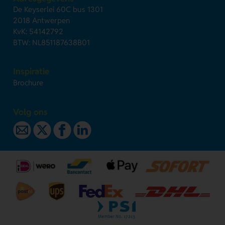
De Keyserlei 60C bus 1301
2018 Antwerpen
KvK: 54142792
BTW: NL851187638B01
Inspiratie
Brochure
Volg ons