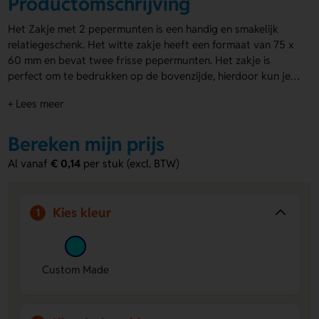
Productomschrijving
Het Zakje met 2 pepermunten is een handig en smakelijk
relatiegeschenk. Het witte zakje heeft een formaat van 75 x
60 mm en bevat twee frisse pepermunten. Het zakje is
perfect om te bedrukken op de bovenzijde, hierdoor kun je
dit
snoep personaliseren
met jouw logo of boodschap. Dit
+ Lees meer
biedt een leuke en unieke manier om je merk te promoten.
Een klein geschenk met een groot effect!
Bereken mijn prijs
Al vanaf
€ 0,14
per stuk (excl. BTW)
Kies kleur
1
Custom Made