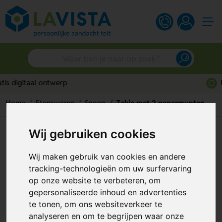
Persoonlijk advies
Home
Etenswaren
Snoep
Zakje met 2 pepermunten
Wij gebruiken cookies
Zakje met 2 pepermunten
Artikelnummer:
191757
Wij maken gebruik van cookies en andere
tracking-technologieën om uw surfervaring
op onze website te verbeteren, om
gepersonaliseerde inhoud en advertenties
te tonen, om ons websiteverkeer te
analyseren en om te begrijpen waar onze