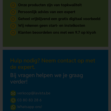
Onze producten zijn van topkwaliteit
Persoonlijk advies van een expert
Geheel vrijblijvend een gratis digitaal voorbeeld
Wij rekenen geen start- en instelkosten
Klanten beoordelen ons met een 9.7 op kiyoh
Hulp nodig? Neem contact op met
de expert.
Bij vragen helpen we je graag
verder!
verkoop@lavista.be
03 80 83 28 6
Whatsapp ons!