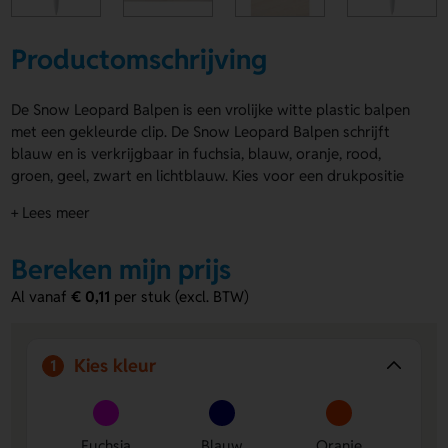
Productomschrijving
De Snow Leopard Balpen is een vrolijke witte plastic balpen
met een gekleurde clip. De Snow Leopard Balpen schrijft
blauw en is verkrijgbaar in fuchsia, blauw, oranje, rood,
groen, geel, zwart en lichtblauw. Kies voor een drukpositie
rechtshandig, linkshandig, op de clip of naast de clip. Zo geef
+ Lees meer
je eenvoudig een logo, naam of eigen ontwerp een leuke
plek. Bestel of vraag een prijs op.
Bereken mijn prijs
Voordelen van de Snow Leopard Balpen
Al vanaf
€ 0,11
per stuk (excl. BTW)
Veel kleurkeuze
- Je stemt de balpen makkelijk af op
jouw stijl of actie.
Ruimte voor bedrukking
- Laat een logo, naam of eigen
Kies kleur
1
ontwerp drukken op de clip of naast de clip.
Handige schrijfervaring
- De pen schrijft blauw en ligt
prettig in gebruik voor dagelijks schrijven.
Fuchsia
Blauw
Oranje