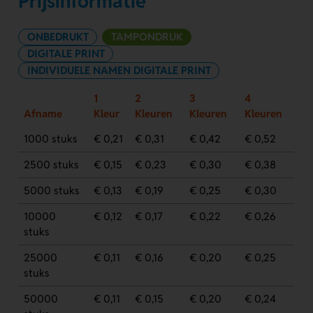
Prijsinformatie
ONBEDRUKT
TAMPONDRUK
DIGITALE PRINT
INDIVIDUELE NAMEN DIGITALE PRINT
1
2
3
4
Afname
Kleur
Kleuren
Kleuren
Kleuren
1000 stuks
€ 0,21
€ 0,31
€ 0,42
€ 0,52
2500 stuks
€ 0,15
€ 0,23
€ 0,30
€ 0,38
5000 stuks
€ 0,13
€ 0,19
€ 0,25
€ 0,30
10000
€ 0,12
€ 0,17
€ 0,22
€ 0,26
stuks
25000
€ 0,11
€ 0,16
€ 0,20
€ 0,25
stuks
50000
€ 0,11
€ 0,15
€ 0,20
€ 0,24