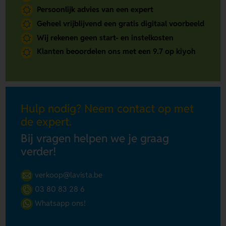
Persoonlijk advies van een expert
Geheel vrijblijvend een gratis digitaal voorbeeld
Wij rekenen geen start- en instelkosten
Klanten beoordelen ons met een 9.7 op kiyoh
Hulp nodig? Neem contact op met
de expert.
Bij vragen helpen we je graag
verder!
verkoop@lavista.be
03 80 83 28 6
Whatsapp ons!