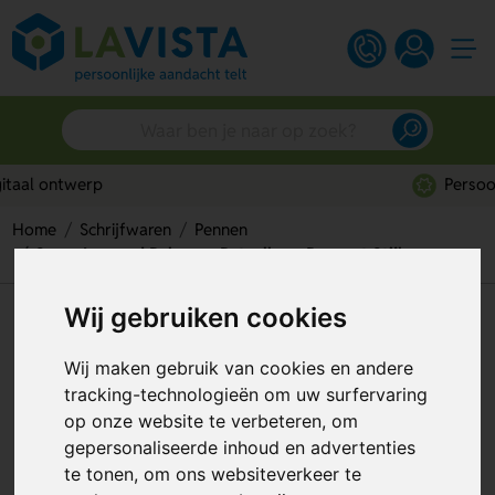
Persoonlijk advies
Home
Schrijfwaren
Pennen
Snow Leopard Balpen – Betaalbare Pen met Stijl
Wij gebruiken cookies
Snow Leopard Balpen –
Betaalbare Pen met Stijl
Wij maken gebruik van cookies en andere
tracking-technologieën om uw surfervaring
Artikelnummer:
127919
op onze website te verbeteren, om
gepersonaliseerde inhoud en advertenties
te tonen, om ons websiteverkeer te