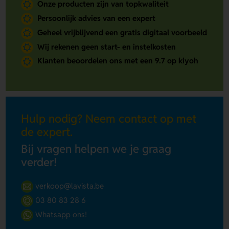
Onze producten zijn van topkwaliteit
Persoonlijk advies van een expert
Geheel vrijblijvend een gratis digitaal voorbeeld
Wij rekenen geen start- en instelkosten
Klanten beoordelen ons met een 9.7 op kiyoh
Hulp nodig? Neem contact op met
de expert.
Bij vragen helpen we je graag
verder!
verkoop@lavista.be
03 80 83 28 6
Whatsapp ons!