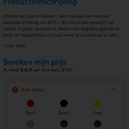
Productomschrijving
Ontdek de Clexton Balpen – een stijlvolle pen met een
elegante afmeting van Ø13 x 140 mm en een gewicht van
slechts 11 gram. Deze pen is ideaal voor dagelijks gebruik en
biedt de mogelijkheid om jouw merk of boodschap te laten
drukken onder de clip of op het vat. Perfect voor
+ Lees meer
promotionele doeleinden of als een persoonlijk cadeau. Met
zijn verfijnde uitstraling en praktische ontwerp is de Clexton
Bereken mijn prijs
Balpen een uitstekende keuze voor wie op zoek is naar een
professionele en stijlvolle schrijfervaring.
Al vanaf
€ 0,17
per stuk (excl. BTW)
Kies kleur
1
Rood
Zwart
Geel