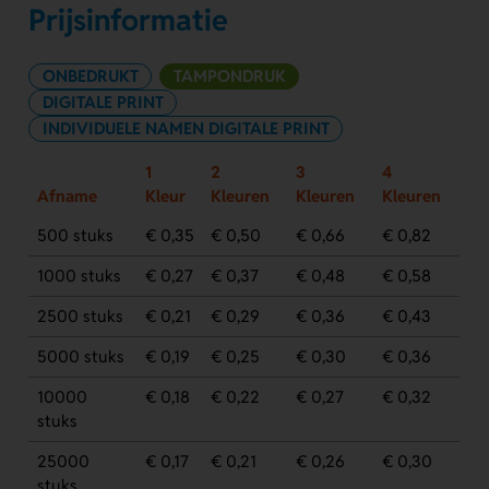
Prijsinformatie
ONBEDRUKT
TAMPONDRUK
DIGITALE PRINT
INDIVIDUELE NAMEN DIGITALE PRINT
1
2
3
4
Afname
Kleur
Kleuren
Kleuren
Kleuren
500 stuks
€ 0,35
€ 0,50
€ 0,66
€ 0,82
1000 stuks
€ 0,27
€ 0,37
€ 0,48
€ 0,58
2500 stuks
€ 0,21
€ 0,29
€ 0,36
€ 0,43
5000 stuks
€ 0,19
€ 0,25
€ 0,30
€ 0,36
10000
€ 0,18
€ 0,22
€ 0,27
€ 0,32
stuks
25000
€ 0,17
€ 0,21
€ 0,26
€ 0,30
stuks