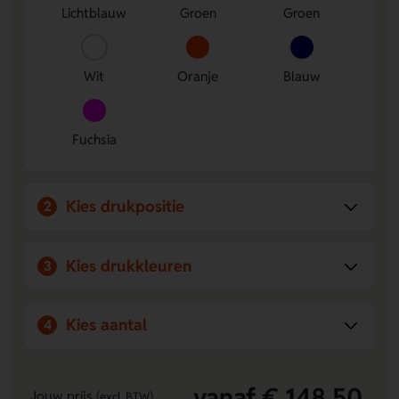
Lichtblauw
Groen
Groen
Wit
Oranje
Blauw
Fuchsia
Kies drukpositie
2
Kies drukkleuren
3
Kies aantal
4
vanaf € 148,50
Jouw prijs
(excl. BTW)