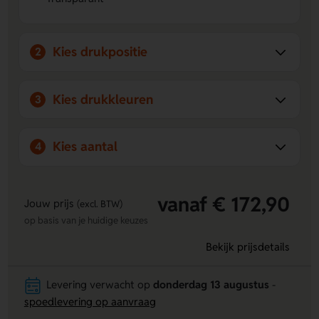
Voordelen van de glazen theepot met
bamboe deksel
Uniek design door natuurlijk bamboe deksel:
Elk
Kies drukpositie
2
deksel heeft een andere kleur, waardoor iedere theepot
uniek is.
Personaliseerbaar met gravering of bedrukking:
Laat
Kies drukkleuren
3
het deksel graveren of de zijkanten bedrukken voor een
persoonlijke of zakelijke touch.
Praktisch en duurzaam gebruik:
Hoogwaardig
Kies aantal
4
borosilicaatglas en een RVS theezeef maken de theepot
functioneel en lang houdbaar.
vanaf € 172,90
Jouw prijs
(excl. BTW)
op basis van je huidige keuzes
Bekijk prijsdetails
Levering verwacht op
donderdag 13 augustus
-
spoedlevering op aanvraag