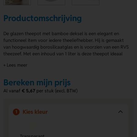
Productomschrijving
De glazen theepot met bamboe deksel is een elegant en
functioneel item voor iedere theeliefhebber. Hij is gemaakt
van hoogwaardig borosilicaatglas en is voorzien van een RVS
theezeef. Met een inhoud van 1 liter is deze theepot ideaal
voor het zetten van meerdere kopjes thee. Het bamboe
+ Lees meer
deksel is een natuurlijk materiaal, waardoor de kleur per
item kan verschillen. Dit maakt elk exemplaar uniek. De
Bereken mijn prijs
glazen theepot met bamboe deksel wordt geleverd in een
doos van kraftpapier. Je kunt het deksel laten graveren of
Al vanaf
€ 5,67
per stuk (excl. BTW)
de zijkanten van de theepot laten bedrukken. Combineer het
met
theezakjes
bedrukt met jouw logo voor een
persoonlijke touch. Maak indruk met deze prachtige
Kies kleur
1
theepot!
Transparant