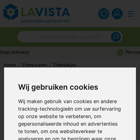
Persoonlijk advies
Home
Etenswaren
Theezakjes
Glazen Theepot Met Bamboe Deksel
Wij gebruiken cookies
Glazen Theepot Met Bamboe
Deksel
Wij maken gebruik van cookies en andere
tracking-technologieën om uw surfervaring
Artikelnummer:
291412
op onze website te verbeteren, om
gepersonaliseerde inhoud en advertenties
te tonen, om ons websiteverkeer te
analyseren en om te begrijpen waar onze