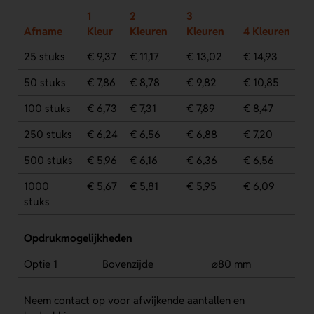
1
2
3
Afname
Kleur
Kleuren
Kleuren
4 Kleuren
25 stuks
€ 9,37
€ 11,17
€ 13,02
€ 14,93
50 stuks
€ 7,86
€ 8,78
€ 9,82
€ 10,85
100 stuks
€ 6,73
€ 7,31
€ 7,89
€ 8,47
250 stuks
€ 6,24
€ 6,56
€ 6,88
€ 7,20
500 stuks
€ 5,96
€ 6,16
€ 6,36
€ 6,56
1000
€ 5,67
€ 5,81
€ 5,95
€ 6,09
stuks
Opdrukmogelijkheden
Optie 1
Bovenzijde
⌀80 mm
Neem contact op voor afwijkende aantallen en